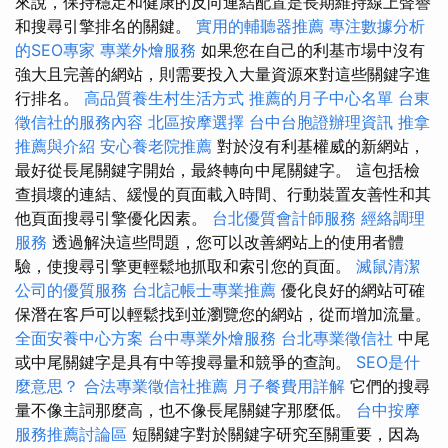
來說，保持穩定和健康的反向連結配置是長期維持線上聲譽
和搜尋引擎排名的關鍵。
實用的輔聽器推薦
專注數據分析
的SEO專家
專業外燴服務
如果您在自己的利基市場中沒有
強大且完善的網站，則需要投入大量資源來對這些關鍵字進
行排名。
高品質養生村生活方式
推薦的月子中心名單
台東
徵信社的服務內容
北區按摩選擇
台中台胞證辦理資訊
推拿
推薦與介紹
安心養老院推薦
對於沒有利基權威的新網站，
最好從長尾關鍵字開始，最終轉向中尾關鍵字。 這包括檢
查損壞的連結、緩慢的頁面載入時間、行動裝置友善性和其
他頁面搜尋引擎優化因素。
台北優質會計師服務
經絡調理
服務
透過解決這些問題，您可以改善網站上的使用者體
驗，使搜尋引擎更輕鬆地抓取和索引您的頁面。
滅鼠清潔
公司的優質服務
台北記帳士專業推薦
優化良好的網站可確
保潛在客戶可以輕鬆找到並瀏覽您的網站，從而增加流量。
全面安養中心方案
台中專業外燴服務
台北專業徵信社
中尾
或中尾關鍵字是具有中等搜尋量和競爭的查詢。
SEO是什
麼意思？
合法專業徵信社推薦
月子餐費用詳解
它們的搜尋
量不像主詞那麼高，也不像長尾關鍵字那麼低。
台中按摩
服務推薦討論區
短關鍵字對於關鍵字研究至關重要，因為