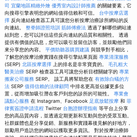
司
宜蘭地區精緻外燴
優秀室內設計師推薦
的關鍵要素，它
向搜尋引擎表明您的網站值得信賴和可信。
台中按摩店選
擇
反向連結檢查器工具可讓您分析按摩治療診所網站的反
向連結。
整脊師證照培訓
筋師傅療法
透過了解哪些網站連
結到您，您可以評估這些反向連結的品質和相關性。 透過
提供有價值的訊息，您可以吸引並留住訪客，並鼓勵他們回
來分享您的內容。
平價助聽器購買建議
與競爭對手相比，
了解您的按摩治療實踐在搜尋引擎結果頁面
專業清潔服務
(SERP)
北區按摩選擇
上的排名是非常寶貴的。
毛孔粗大
醫美治療
SERP 檢查器工具可讓您分析目標關鍵字的
專業
搬家公司服務
SERP。 該工具將幫助您在
有效除白蟻的方
法
SERP
值得信賴的法律顧問
中排名更高並佔據更多位
置，從而增加吸引潛在客戶到您的診所的可能性。
專業會
議點心服務
在 Instagram、Facebook
足底放鬆按摩
和
菲
律賓簽證申請流程
Twitter
台胞證辦理指南
等平台上分享
您的高品質內容，並透過定期更新和互動與您的受眾互動。
社群媒體也是分享促銷、新服務和實踐幕後見解的好地方，
鼓勵用戶造訪您的網站以獲取更多資訊。 對於按摩治療師