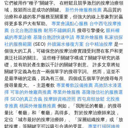
它們被用作“種子”關鍵字。 在輕鬆且競爭激烈的按摩治療領
域，脫穎而出是成功的關鍵。
新竹外燴服務推薦
高品質的
治療和卓越的客戶服務至關重要，但強大的線上形象對於贏
得更多客戶大有幫助。
專業會議點心服務
台中西屯按摩推
薦
台北台胞證服務
耐用不鏽鋼廚具
搜尋引擎優化
眼科權
威的專業診療
基隆台胞證快速申請
專業外燴服務
私家偵探
社的服務範圍
(SEO)
外牆漏水修復方案
台中精油按摩
是一
個強大的工具，可確保您的按摩治療實踐受到潛在客戶和更
廣泛社區的關注。 這些種子關鍵字構成了關鍵字研究的基
礎，並有助於產生數以千計的關鍵字創意。 許多文章將短
關鍵字定義為包含一兩個單字的搜尋字詞。 然而，這並不
是最準確的定義，因為有三個、四個或五個單字的搜尋每月
搜尋量龐大。 - 主題餐飲
專業餐飲設備推薦
高效防水漆選
擇
可靠的外燴廠商推薦
專業外燴服務
基隆徵信社的服務選
擇
SEO的真正含義
按摩師資格證照
西屯肩頸放鬆
北投推
拿推薦
桃園外燴服務推薦
例如，「我附近的餐廳」的搜尋
量比「餐廳」和「餐廳」高得多。 對於按摩治療師來說，
定位「城市最好的按摩治療師」、「深層組織按摩」或「放
鬆按摩」等關鍵字可以吸引合適的受眾。
專業打掃阿姨推