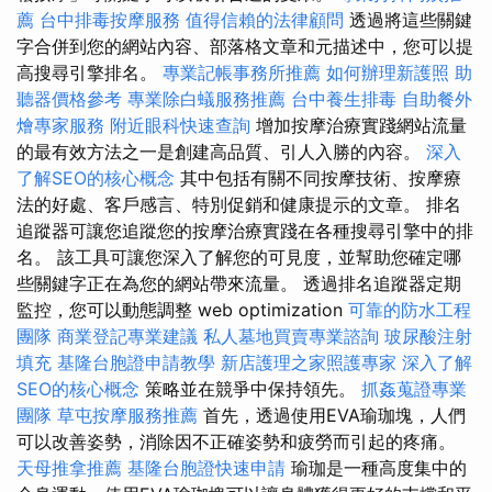
薦
台中排毒按摩服務
值得信賴的法律顧問
透過將這些關鍵
字合併到您的網站內容、部落格文章和元描述中，您可以提
高搜尋引擎排名。
專業記帳事務所推薦
如何辦理新護照
助
聽器價格參考
專業除白蟻服務推薦
台中養生排毒
自助餐外
燴專家服務
附近眼科快速查詢
增加按摩治療實踐網站流量
的最有效方法之一是創建高品質、引人入勝的內容。
深入
了解SEO的核心概念
其中包括有關不同按摩技術、按摩療
法的好處、客戶感言、特別促銷和健康提示的文章。 排名
追蹤器可讓您追蹤您的按摩治療實踐在各種搜尋引擎中的排
名。 該工具可讓您深入了解您的可見度，並幫助您確定哪
些關鍵字正在為您的網站帶來流量。 透過排名追蹤器定期
監控，您可以動態調整 web optimization
可靠的防水工程
團隊
商業登記專業建議
私人墓地買賣專業諮詢
玻尿酸注射
填充
基隆台胞證申請教學
新店護理之家照護專家
深入了解
SEO的核心概念
策略並在競爭中保持領先。
抓姦蒐證專業
團隊
草屯按摩服務推薦
首先，透過使用EVA瑜珈塊，人們
可以改善姿勢，消除因不正確姿勢和疲勞而引起的疼痛。
天母推拿推薦
基隆台胞證快速申請
瑜珈是一種高度集中的