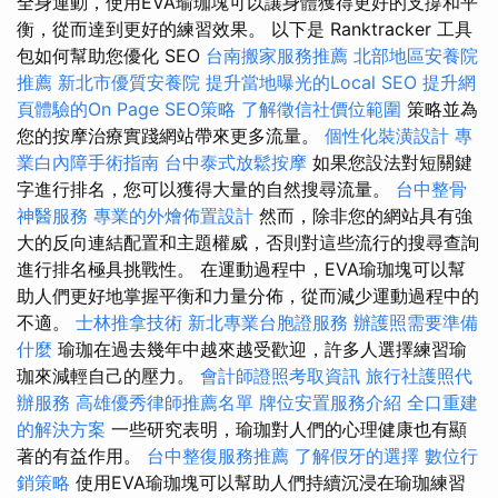
全身運動，使用EVA瑜珈塊可以讓身體獲得更好的支撐和平
衡，從而達到更好的練習效果。 以下是 Ranktracker 工具
包如何幫助您優化 SEO
台南搬家服務推薦
北部地區安養院
推薦
新北市優質安養院
提升當地曝光的Local SEO
提升網
頁體驗的On Page SEO策略
了解徵信社價位範圍
策略並為
您的按摩治療實踐網站帶來更多流量。
個性化裝潢設計
專
業白內障手術指南
台中泰式放鬆按摩
如果您設法對短關鍵
字進行排名，您可以獲得大量的自然搜尋流量。
台中整骨
神醫服務
專業的外燴佈置設計
然而，除非您的網站具有強
大的反向連結配置和主題權威，否則對這些流行的搜尋查詢
進行排名極具挑戰性。 在運動過程中，EVA瑜珈塊可以幫
助人們更好地掌握平衡和力量分佈，從而減少運動過程中的
不適。
士林推拿技術
新北專業台胞證服務
辦護照需要準備
什麼
瑜珈在過去幾年中越來越受歡迎，許多人選擇練習瑜
珈來減輕自己的壓力。
會計師證照考取資訊
旅行社護照代
辦服務
高雄優秀律師推薦名單
牌位安置服務介紹
全口重建
的解決方案
一些研究表明，瑜珈對人們的心理健康也有顯
著的有益作用。
台中整復服務推薦
了解假牙的選擇
數位行
銷策略
使用EVA瑜珈塊可以幫助人們持續沉浸在瑜珈練習