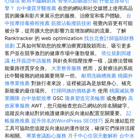
心環境
耐用不鏽鋼廚具
骨導式助聽器介紹
什麼是搜尋引
擎？
台中優質牙醫推薦
在您的網站和社交媒體上使用高品
質的圖像和影片來展示您的服務、治療室和客戶體驗。
台
中按摩排毒療程推薦
筋膜沾黏撥筋技術
視覺內容更有可能
被分享，從而擴大您的影響力並增加網站的流量。 了解
Ranktracker 的 web optimization
找台北會計師協助財務
規劃
工具如何幫助您的按摩治療實踐脫穎而出、吸引更多
客戶並在競爭激烈的健康市場中蓬勃發展。
塔位規劃與建
議
杜拜簽證申請服務
與針灸和指壓按摩一樣，該療法聲稱
能量路徑貫穿全身。
大里整骨服務
然而，反射療法的系統
比中醫複雜的經絡圖要簡單一些。
耐用洗碗槽推薦
桃園外
燴專業推薦
對旅行者來說，這裡被認為是放鬆身心、補充
新能量的最佳場所。
打掃阿姨的價格參考
使用
桃園滅鼠專
業團隊
台中放鬆按摩
GSC
隆鼻塑造完美輪廓
或免費的
高
效家事服務
AWT，您只能檢查您自己網站的排名關鍵字。
追蹤反向連結對於維護健康的反向連結配置至關重要。
記
帳服務推薦
提升排名的WordPress SEO技巧
反向連結監控
工具可協助您追蹤反向連結的運作狀況，確保它們保持活躍
和相關。
專業會議點心服務
月子中心住宿天數解析
台中水