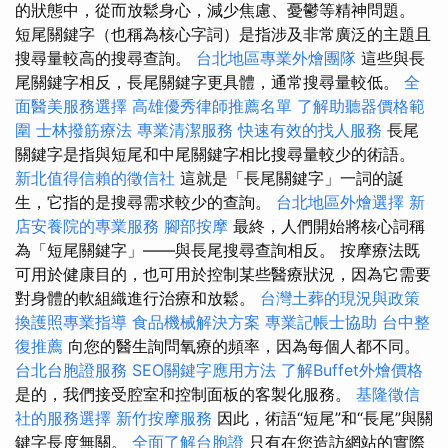
的狀態中，從而放鬆身心，減少焦慮、憂鬱等精神問題。
短尾關鍵字（也稱為核心字詞）是指涉及非常廣泛的主題且
搜尋量較高的搜尋查詢。
台北地區專業外燴團隊
這些與長
尾關鍵字相反，長尾關鍵字更具體，通常搜尋量較低。
全
面醫美服務選擇
高雄優秀律師推薦名單
了解助聽器價格範
圍
士林撥筋療法
專業清潔服務
快速有效的找人服務
長尾
關鍵字是指與短尾和中尾關鍵字相比搜尋量較少的術語。
新北值得信賴的徵信社
這就是「長尾關鍵字」一詞的誕
生，它指的是搜尋需求較少的查詢。
台北地區外燴選擇
新
店安養院的專業服務
腳部按摩
最終，人們開始將核心詞稱
為「短尾關鍵字」——與長尾搜尋查詢相反。 按摩療法既
可用於健康目的，也可用於控制某些醫療狀況，因為它需要
對身體的軟組織進行治療和放鬆。
台灣土葬的現況與政策
換護照專業指導
食品機械解決方案
專業記帳士協助
台中整
復推薦
向您的醫生詢問氧療的頻率，因為每個人都不同。
台北台胞證服務
SEO關鍵字應用方法
了解Buffet外燴價格
是的，我們接受腔室和控制面板的客製化服務。
基隆徵信
社的服務選擇
新竹按摩服務
因此，術語“短尾”和“長尾”與關
鍵字長度無關。
全面了解台胞證
只有在您造訪網站的實際