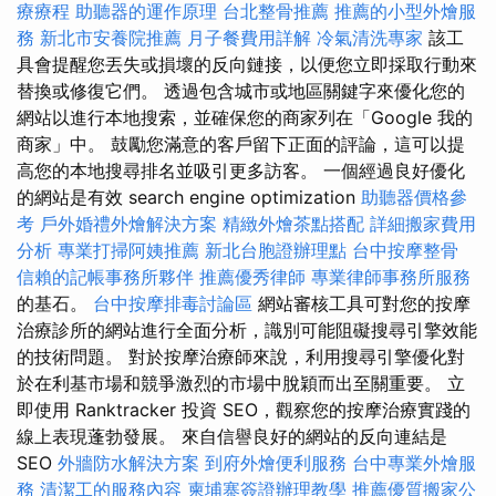
療療程
助聽器的運作原理
台北整骨推薦
推薦的小型外燴服
務
新北市安養院推薦
月子餐費用詳解
冷氣清洗專家
該工
具會提醒您丟失或損壞的反向鏈接，以便您立即採取行動來
替換或修復它們。 透過包含城市或地區關鍵字來優化您的
網站以進行本地搜索，並確保您的商家列在「Google 我的
商家」中。 鼓勵您滿意的客戶留下正面的評論，這可以提
高您的本地搜尋排名並吸引更多訪客。 一個經過良好優化
的網站是有效 search engine optimization
助聽器價格參
考
戶外婚禮外燴解決方案
精緻外燴茶點搭配
詳細搬家費用
分析
專業打掃阿姨推薦
新北台胞證辦理點
台中按摩整骨
信賴的記帳事務所夥伴
推薦優秀律師
專業律師事務所服務
的基石。
台中按摩排毒討論區
網站審核工具可對您的按摩
治療診所的網站進行全面分析，識別可能阻礙搜尋引擎效能
的技術問題。 對於按摩治療師來說，利用搜尋引擎優化對
於在利基市場和競爭激烈的市場中脫穎而出至關重要。 立
即使用 Ranktracker 投資 SEO，觀察您的按摩治療實踐的
線上表現蓬勃發展。 來自信譽良好的網站的反向連結是
SEO
外牆防水解決方案
到府外燴便利服務
台中專業外燴服
務
清潔工的服務內容
柬埔寨簽證辦理教學
推薦優質搬家公