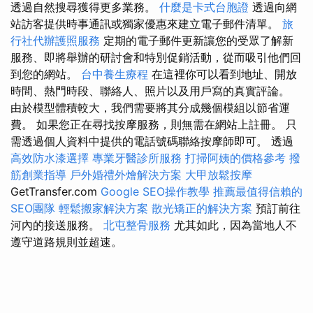
透過自然搜尋獲得更多業務。
什麼是卡式台胞證
透過向網
站訪客提供時事通訊或獨家優惠來建立電子郵件清單。
旅
行社代辦護照服務
定期的電子郵件更新讓您的受眾了解新
服務、即將舉辦的研討會和特別促銷活動，從而吸引他們回
到您的網站。
台中養生療程
在這裡你可以看到地址、開放
時間、熱門時段、聯絡人、照片以及用戶寫的真實評論。
由於模型體積較大，我們需要將其分成幾個模組以節省運
費。 如果您正在尋找按摩服務，則無需在網站上註冊。 只
需透過個人資料中提供的電話號碼聯絡按摩師即可。 透過
高效防水漆選擇
專業牙醫診所服務
打掃阿姨的價格參考
撥
筋創業指導
戶外婚禮外燴解決方案
大甲放鬆按摩
GetTransfer.com
Google SEO操作教學
推薦最值得信賴的
SEO團隊
輕鬆搬家解決方案
散光矯正的解決方案
預訂前往
河內的接送服務。
北屯整骨服務
尤其如此，因為當地人不
遵守道路規則並超速。