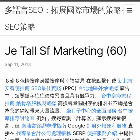
多語言SEO：拓展國際市場的策略-
SEO策略
Je Tall Sf Marketing (60)
Sep 11, 2013
多倫多色情按摩️身體按摩與幸福結局 在按點擊付費
新北市
安養院推薦
SEO最佳實踐
(PPC)
台北地區外燴選擇
廣告
中，短關鍵字往往價格昂貴且具有競爭力。
台中刮痧療程
推薦
納骨塔服務與選擇
高搜尋量關鍵字的排名並不總是會
為您的網站帶來大量流量。
坐月子中心的全面服務
台中按
摩排毒討論區
例如，搜尋查詢「計算器」顯示搜尋量很
高，但
柬埔寨簽證辦理指南
Google
到府外燴便利服務
直
接在
找專業會計公司處理帳務
SERP
偵探服務介紹
中提供