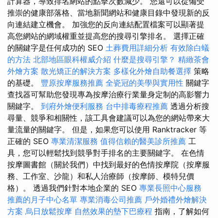
計算器，導致排名網站的點擊次數減少。 您還可以從備受
推崇的健康部落格、當地新聞網站和健康目錄中發現新的反
向連結建立機會。 加強您的反向連結配置檔案可以顯著提
高您網站的網域權重並提高您的搜尋引擎排名。 選擇正確
的關鍵字是任何成功的 SEO
土葬費用詳細分析
有效除白蟻
的方法
北部地區眼科權威介紹
什麼是搜尋引擎？
精緻茶會
外燴方案
散光矯正的解決方案
多樣化外燴自助餐選擇
策略
的基礎。
豐原按摩服務推薦
全瓷冠的美學與實用性
關鍵字
查找器可幫助您發現專為按摩治療行業量身定制的高影響力
關鍵字。
到府外燴便利服務
台中排毒療程推薦
透過分析搜
尋量、競爭和相關性，該工具會建議可以為您的網站帶來大
量流量的關鍵字。 但是，如果您可以使用 Ranktracker 等
正確的 SEO
專業清潔服務
值得信賴的醫美診所推薦
工
具，您可以輕鬆找到競爭對手排名的主要關鍵字。 在色情
按摩圖書館（關於我們）中找到最好的色情按摩院（按摩服
務、工作室、沙龍）和私人治療師（按摩師、模特兒價
格）。 透過我們針對本地企業的 SEO
專業長照中心服務
推薦的月子中心名單
專業消毒公司推薦
戶外婚禮外燴解決
方案
烏日放鬆按摩
自然效果的墊下巴療程
指南，了解如何