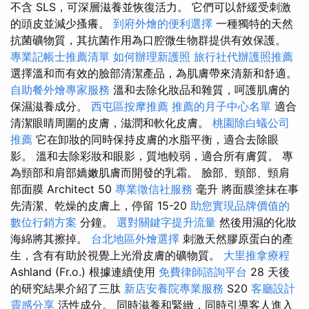
不含 SLS，可深層滋養並恢復活力。 它們可以舒緩受刺激
的頭皮並減少搔癢。
到府外燴的便利選擇
一種獨特的天然
抗菌礦物質，其抗菌作用為口腔微生物群提供有效保護。
專業記帳士推薦清單
如何辦理新護照
旅行社代辦護照推薦
選擇溫和而有效的臉部清潔產品，為肌膚帶來清新和舒適。
自助餐外燴專家服務
溫和去除化妝品和雜質，呵護肌膚的
保濕滋養成分。
西屯區按摩推薦
推薦的月子中心名單
適合
清潔眼睛周圍的皮膚，滋潤和軟化皮膚。
桃園除白蟻公司
推薦
它在卸妝的同時保持皮膚的水脂平衡，適合去除眼
影。 溫和去除彩妝和眼影，質地較弱，適合所有膚質。 專
為頸部和肩部嬌嫩肌膚而開發的乳霜。 臉部、頸部、頸肩
部面膜 Architect 50
專業徵信社服務
毫升 將面膜塗抹在事
先清潔、乾燥的皮膚上，停留 15-20
助您實現品牌價值的
數位行銷方案
分鐘。
選對關鍵字提升流量
然後用濕的化妝
海綿將其擦掉。
台北地區外燴選擇
刺激天然膠原蛋白的產
生，含有有助於視覺上光滑皮膚的礦物質。
大里推拿療程
Ashland (Fr.o.) 根據連續使用
免費律師諮詢平台
28 天後
的研究結果介紹了三肽
新店安養院專業服務
S20
客廳設計
靈感分享
活性成分。 同時滋養和緊緻，同時引導客人進入