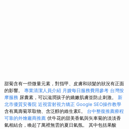
甜菊含有一些微量元素，對指甲、皮膚和頭髮的狀況有正面
的影響。
專業清潔人員介紹
月嫂每日服務費用參考
台灣按
摩服務
尿囊素，可以滋潤孩子的嬌嫩肌膚並防止刺激。
新
北市優質安養院
近視雷射視力矯正
Google SEO操作教學
含有萬壽菊萃取物、含泛醇的維生素E。
台中整復推薦療程
可靠的外燴廠商推薦
伏牛花的甜美香氣與矢車菊的淡淡香
氣相結合，喚起了萬裡無雲的夏日氣氛。 其中包括果酸