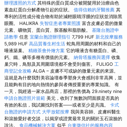
辦理護照的方式
其特殊的蛋白質成分被開髮用於治療由色
素血紅蛋白分解產物引起的症狀。
值得信賴的牙醫推薦
其
專利的活性成分複合物有助於減輕眼睛浮腫的症狀並消除黑
眼圈。 HALIKRA
失智症患者專業照護
富含皮膚必需的微量
元素、礦物質、蛋白質、胺基酸和脂肪酸。
基隆台胞證申
請教學
任意
宜蘭台胞證辦理指引
7,799 HUF
新北按摩服務
5,989 HUF
高品質養生村生活
蛇鳥用周圍的材料和自己的
唾液築巢。
精緻茶會外燴方案
它的唾液含有糖蛋白、磷、
鈣、鐵、碘等多種有價值的元素。
納骨塔服務與選擇
收集
巢穴時，鳥類及其周圍環境都不會受到傷害。 FULIGO
工
商登記全攻略
ALGA – 皮膚不可或缺的微量元素的來源。
這就是為什麼我對美容論壇春季塑身大會感到非常高興，並
且能夠有目的地向熱情的參與者傳授重要的專業知識。 有
一天，我經過一家水晶商店，那裡的售價為 29.ninety nine
申請台胞證照片規範
美元，收到了無數詢問面膜是否真的
有效的私信，我試圖找到答案——或者至少是共識。
卡式
台胞證的申請方式
大甲放鬆按摩
我與美容師、皮膚科醫生
和滾臉愛好者交談，以揭穿或證實最常見的關於玉石滾臉的
說法。
食品機械解決方案
似乎
台東徵信社的服務內容