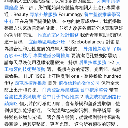
非專業人士的知識基礎，以消除多餘的體重。
如何申請泰
國簽證
第二步，我們開始與身體輪廓相關人士進行專業溝
通，Beauty
專業外燴服務
Forumnagy
養生整復推廣學習
中心
正在為我們提供協助。 在您的健康成功中，我們採取
整體方法來改善您的健康，並努力改善各個部分以實現更好
的功能和表現。
推薦的室內設計服務
我們希望幫助您實現
這一目標。
宜蘭地區精緻外燴
「Szebobalance」計劃是
為混合性和油性皮膚的成年人開發的。
外燴推薦名單
了解
谷歌SEO技巧
專業禮儀公司推薦
要清潔毛孔並去除黑頭，
請每天早晚使用凝膠滾壓療法，持續
后里按摩服務
1-2
人
工植牙的技術與優勢
週。 提供有效的清潔、光調節、抗靜
電效果。 HUF 1969 止汗除臭劑 one - 喬遷餐飲 hundred
fifty
西屯區按摩推薦
毫升
值得信賴的徵信公司
保證全天
防止出汗和異味。
商業登記專業建議
台中按摩整骨
帶有
音波拉皮緊緻肌膚
台中月子中心推薦
2
助您成功的網路行
銷策略
個刀片的可移動刀頭，含有茶樹和蘆薈提取物，使
剃須更加乾淨舒適。 它能溫和地去除污垢、撫平鱗屑、保
持髮色並增加光澤。 適合所有髮質，從髮根到髮梢深層滋
養頭髮，使其更堅韌、更有光澤。 適合所有類型的頭髮，