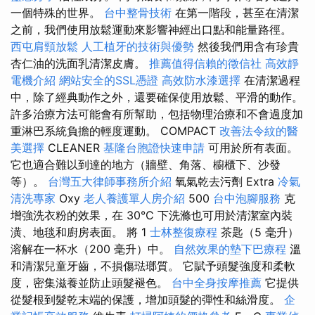
一個特殊的世界。
台中整骨技術
在第一階段，甚至在清潔
之前，我們使用放鬆運動來影響神經出口點和能量路徑。
西屯肩頸放鬆
人工植牙的技術與優勢
然後我們用含有珍貴
杏仁油的洗面乳清潔皮膚。
推薦值得信賴的徵信社
高效靜
電機介紹
網站安全的SSL憑證
高效防水漆選擇
在清潔過程
中，除了經典動作之外，還要確保使用放鬆、平滑的動作。
許多治療方法可能會有所幫助，包括物理治療和不會過度加
重淋巴系統負擔的輕度運動。 COMPACT
改善法令紋的醫
美選擇
CLEANER
基隆台胞證快速申請
可用於所有表面。
它也適合難以到達的地方（牆壁、角落、櫥櫃下、沙發
等）。
台灣五大律師事務所介紹
氧氣乾去污劑 Extra
冷氣
清洗專家
Oxy
老人養護單人房介紹
500
台中泡腳服務
克
增強洗衣粉的效果，在 30°C 下洗滌也可用於清潔室內裝
潢、地毯和廚房表面。 將 1
士林整復療程
茶匙（5 毫升）
溶解在一杯水（200 毫升）中。
自然效果的墊下巴療程
溫
和清潔兒童牙齒，不損傷琺瑯質。 它賦予頭髮強度和柔軟
度，密集滋養並防止頭髮褪色。
台中全身按摩推薦
它提供
從髮根到髮乾末端的保護，增加頭髮的彈性和絲滑度。
企