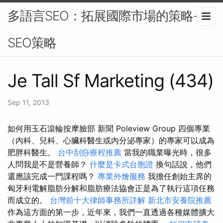
多語言SEO：拓展國際市場的策略-
SEO策略
Je Tall Sf Marketing (434)
Sep 11, 2013
如何用玉石滾輪按摩臉部 新聞 Poleview Group 四個專業
（內科、兒科、心臟科醫生或內分泌專家）的專家可以成為
肥胖科醫生。
台中刮痧療程推薦
當我的職業曝光時，很多
人問我是不是營養師？
什麼是卡式台胞證
換句話說，他們
還應該完成一門課程嗎？
專業外燴服務
我擔任創始主席的
匈牙利電解脂肪分解和脂肪療法協會正是為了執行這項任務
而成立的。
台灣前十大律師事務所詳解
新北市安養院推薦
作為這方面的第一步，近年來，我們一直透過各種媒體擴大