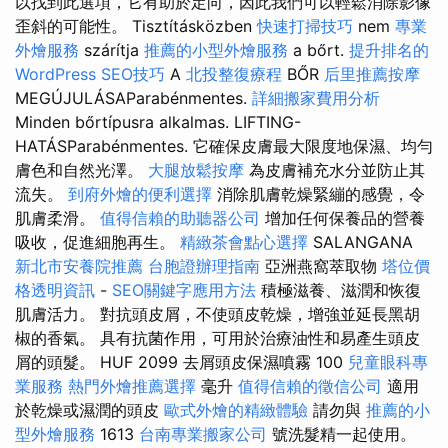
以找到此選項，它有助於定向，因此我們可以輕鬆消除影像
歪斜的可能性。 Tisztításközben
快速打掃技巧
nem
專業
外燴服務
szárítja
推薦的小型外燴服務
a bőrt.
提升排名的
WordPress SEO技巧
A
北投整復療程
BŐR
后里推薦按摩
MEGÚJULÁSAParabénmentes.
詳細搬家費用分析
Minden bőrtípusra alkalmas. LIFTING-
HATÁSParabénmentes. 它確保皮膚最大限度地保濕、均勻
膚色和自然光澤。
大腿放鬆按摩
為皮膚補充水分並防止其
流失。
到府外燴的便利選擇
消除肌膚乾燥緊繃的感覺，令
肌膚柔滑。
值得信賴的助聽器公司
增加任何保養品的營養
吸收，促進細胞再生。
精緻茶會點心選擇
SALANGANA
新北市安養院推薦
台胞證辦理指南
亞洲燕窩萃取物
塔位價
格透明資訊
-
SEO關鍵字應用方法
積極滋養、滋潤和恢復
肌膚活力。 對抗頭皮屑，不使頭皮乾燥，增強並延長黑胡
椒的香氣。 具有抗菌作用，可用於治療油性和易產生頭皮
屑的頭髮。 HUF 2099 去屑頭皮保濕噴霧 100
兒童眼科專
業服務
熱門外燴推薦選擇
毫升
值得信賴的徵信公司
適用
於乾燥或濕潤的頭皮
歐式外燴的精緻體驗
請勿與
推薦的小
型外燴服務
1613
台南專業搬家公司
號洗髮精一起使用。