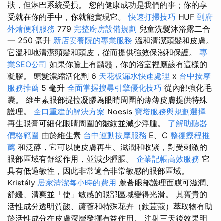
狀，但淋巴系統受損。 您的健康成功是我們的事；你的享
受就在你的手中，你就能實現它。
快速打掃技巧
HUF
到府
外燴便利服務
779
完整廚房設備規劃
兒童洗髮沐浴露二合
一 250 毫升
新店安養院的專業服務
溫和清潔頭髮和皮膚。
它溫和地清潔頭髮和頭皮，從而提供強效保濕和保護。
專
業SEO公司
如果你臉上有鬍鬚，你的浴室裡應該有這樣的
凝膠。 頭髮濃縮活化劑 6
天花板漏水快速處理
x
台中按摩
服務推薦
5 毫升
全面掌握搜尋引擎優化技巧
從內部強化毛
囊。 維生素眼部提拉凝膠為眼睛周圍的薄薄皮膚提供特殊
護理。
全口重建的解決方案
Noesis
寶塔服務與規劃選擇
再生眼膏可細化眼睛周圍的皺紋並減少浮腫。
了解助聽器
價格範圍
由於維生素
台中運動按摩服務
E、C
整復療程推
薦
和泛醇，它可以使皮膚再生、滋潤和收緊，對受刺激的
眼部區域有舒緩作用，並減少腫脹。
企業記帳高效服務
它
具有低過敏性，因此非常適合非常敏感的眼部區域。
Kristály
居家清潔每小時的費用
蘆薈眼部護理面膜可滋潤、
舒緩、清爽並「使」敏感的眼部區域變得光滑。 其寶貴的
活性成分透明質酸、蘆薈和特殊花卉（鈦荳蔻）萃取物有助
於活性成分在皮膚深層發揮有益作用。 注射三天後效果明