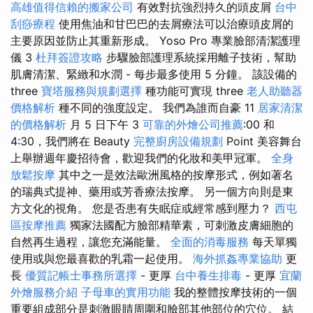
高雄值得信賴的搬家公司
有效對抗強烈持久的頭皮屑
台中
刮痧療程
使用焦油和甘巴巴的去屑療法可以治療頭皮屑的
主要原因並防止其重新形成。 Yoso Pro 專業臉部清潔護理
儀 3
杜拜簽證攻略
步驟臉部護理系統採用離子技術，幫助
肌膚清潔、緊緻和水潤 - 每步最多使用 5 分鐘。 該設備的
three
寶塔服務與規劃選擇
種功能可實現 three
老人助聽器
價格解析
種不同的強度設定。 我們為誰而自豪 11
居家清潔
的價格解析
月 5 日下午 3
可靠的外燴公司推薦
:00 和
4:30，我們將在 Beauty
完整廚房設備規劃
Point 美容舞台
上舉辦週年慶招待會，歡迎我們的化妝和美甲冠軍。
全身
放鬆按摩
其中之一是效法歐洲風格的按摩形式，例如著名
的瑞典式提神、藥用或芳香療法按摩。 另一個方向則是東
方文化的視角。 您是否患有失眠症或經常感到壓力？
西屯
區按摩推薦
獨家法國配方臉部精華素，可刺激皮膚細胞的
自然再生過程，讓您充滿能量。
全面的消毒服務
每天單獨
使用或與您最喜歡的乳霜一起使用。
海外抓姦專業協助
更
長
優質記帳士事務所選擇
- 更厚
台中養生排毒
- 更厚
宜蘭
外燴服務介紹
子母車的實用功能
我的整體按摩技術的一個
重要組成部分是刺激眼睛周圍和臉部其他部位的穴位。 結