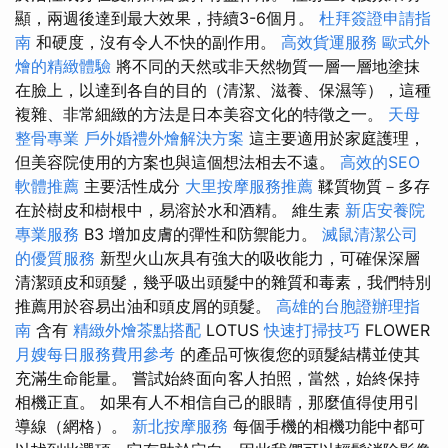
顯，兩週後達到最大效果，持續3-6個月。
杜拜簽證申請指
南
和硬度，沒有令人不快的副作用。
高效貨運服務
歐式外
燴的精緻體驗
將不同的天然或非天然物質一層一層地塗抹
在臉上，以達到各自的目的（清潔、滋養、保濕等），這種
複雜、非常細緻的方法是日本美容文化的特徵之一。
天母
整骨專業
戶外婚禮外燴解決方案
這主要適用於家庭護理，
但美容院使用的方案也與這個想法相去不遠。
高效的SEO
軟體推薦
主要活性成分
大里按摩服務推薦
鞣質物質－多存
在於樹皮和樹根中，易溶於水和酒精。 維生素
新店安養院
專業服務
B3 增加皮膚的彈性和防禦能力。
滅鼠清潔公司
的優質服務
新型火山灰具有強大的吸收能力，可確保深層
清潔頭皮和頭髮，幾乎吸出頭髮中的雜質和毒素，我們特別
推薦用於容易出油和頭皮屑的頭髮。
高雄的台胞證辦理指
南
含有
精緻外燴茶點搭配
LOTUS
快速打掃技巧
FLOWER
月嫂每日服務費用參考
的產品可恢復您的頭髮結構並使其
充滿生命能量。 嘗試始終面向客人拍照，當然，始終保持
相機正直。 如果有人不相信自己的眼睛，那麼值得使用引
導線（網格）。
新北按摩服務
每個手機的相機功能中都可