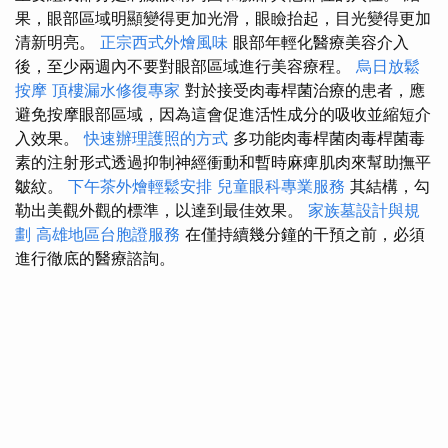
果，眼部區域明顯變得更加光滑，眼瞼抬起，目光變得更加
清新明亮。
正宗西式外燴風味
眼部年輕化醫療美容介入
後，至少兩週內不要對眼部區域進行美容療程。
烏日放鬆
按摩
頂樓漏水修復專家
對於接受肉毒桿菌治療的患者，應
避免按摩眼部區域，因為這會促進活性成分的吸收並縮短介
入效果。
快速辦理護照的方式
多功能肉毒桿菌肉毒桿菌毒
素的注射形式透過抑制神經衝動和暫時麻痺肌肉來幫助撫平
皺紋。
下午茶外燴輕鬆安排
兒童眼科專業服務
其結構，勾
勒出美觀外觀的標準，以達到最佳效果。
家族墓設計與規
劃
高雄地區台胞證服務
在僅持續幾分鐘的干預之前，必須
進行徹底的醫療諮詢。