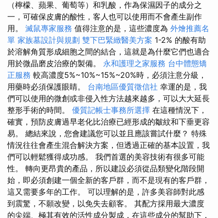
（檸檬、蘋果、葡萄等）和乳酸，作為保濕因子的成分之
一，可確保皮膚的酸性，客人也可以使用而不會產生副作
用。
滅鼠專家服務
值得注意的是，這些濃度為
外燴推薦名
單
家族墓設計與規劃
雙下巴緊緻醫美方案
1-2% 的酸有助
於溶解角質形成細胞之間的結合，這就是為什麼它們也適合
用於微晶磨皮治療的製備。
永和護理之家服務
台中體態矯
正服務
較高濃度5%~10%~15%~20%時，必須注意分級，
用藥時必須保護眼睛。
台南地區優質徵信社
幸運的是，我
們可以使用的微創或非侵入性方法越來越多，可以大大延長
整形手術的時間。
優質記帳士事務所選擇
在這種情況下，
確實，預防皮膚過早老化比治療已經形成的皺紋和下垂更容
易。 總結來說，您會建議您可以並且應該嘗試什麼？ 特殊
情況往往會產生混合解決方案，但透過正確的基本設置，我
們可以輕鬆獲得成功感。 我們首選的美容技術有很多可能
性。 轉向更昂貴的產品，所以建設必須從品類變化階段開
始，即必須創建一個全新的客戶群，而不是現有的客戶群，
這又需要多年的工作。 可以理解的是，許多美容師對此感
到震驚，不願改變，以免失去顧客。 其配方採用最大濃度
的尖端、極其有效的活性成分製成，在這些成分的幫助下，