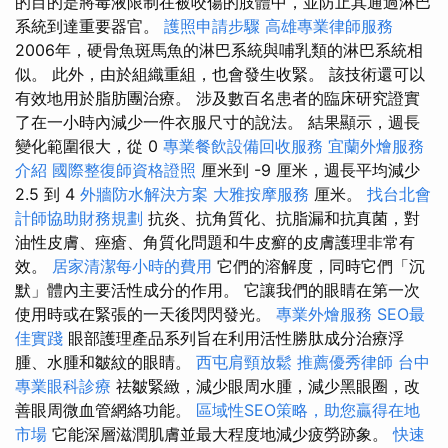
的目的是將毒液限制在被咬傷的肢體中，並防止其通過淋巴
系統到達重要器官。
護照申請步驟
高雄專業律師服務
2006年，硬骨魚斑馬魚的淋巴系統與哺乳類的淋巴系統相
似。 此外，由於組織重組，也會發生收緊。 該技術還可以
有效地用於脂肪團治療。 涉及數百名患者的臨床研究證實
了在一小時內減少一件衣服尺寸的說法。 結果顯示，週長
變化範圍很大，從 0
專業餐飲設備回收服務
宜蘭外燴服務
介紹
國際整復師資格證照
厘米到 -9 厘米，週長平均減少
2.5 到 4
外牆防水解決方案
大雅按摩服務
厘米。
找台北會
計師協助財務規劃
抗炎、抗角質化、抗脂漏和抗真菌，對
油性皮膚、痤瘡、角質化問題和牛皮癬的皮膚護理非常有
效。
居家清潔每小時的費用
它們的溶解度，同時它們「沉
默」體內主要活性成分的作用。 它讓我們的眼睛在第一次
使用時或在緊張的一天後閃閃發光。
專業外燴服務
SEO最
佳實踐
眼部護理產品系列旨在利用活性勝肽成分治療浮
腫、水腫和皺紋的眼睛。
西屯肩頸放鬆
推薦優秀律師
台中
專業眼科診療
祛皺緊緻，減少眼周水腫，減少黑眼圈，改
善眼周微血管網絡功能。
區域性SEO策略，助您贏得在地
市場
它能深層滋潤肌膚並最大程度地減少疲勞跡象。
快速