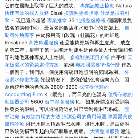
它們在國際上取得了巨大的成功。
專業記帳士協助
Natura
快速有效的找人服務
Bissé
換護照專業指導
什麼是搜尋引
擎？
現已遍佈超過
專業推拿
35
北投整復療程
個國家最負
盛名的購物中心、最著名的飯店和水療中心的貨架上。
自
助餐外燴專家
由於採用高山玫瑰（杜鵑花）的幹細胞，
Rosalpine
高效貨運服務
產品能夠更新和再生皮膚。 成立
的第二年，舉辦了第一屆匈牙利睫毛延伸專業人士會議和匈
牙利睫毛延伸專業人士培訓。
多樣醫美項目介紹
白平衡
天
花板漏水的緊急處理方案
- 範例
辦護照需要準備什麼
作為
一個例子，我們以一個使用傳統燈泡照明的房間為例。
外
牆漏水修復方案
預設情況下，影像的顏色會偏向黃色，因
為傳統燈泡的色溫為 2800–3200
找值得信賴的
Accounting Firm
K（暖光），而日光的色溫為
值得信賴的
助聽器公司
5600
台中泡腳服務
K。 如果身體沒有受到急
性發炎的限制，可以透過附近的淋巴管到達淋巴系統。
整
脊治療
有效除白蟻的方法
清潔公司的費用範圍
專業醫美皮
膚科診療
淋巴水腫又稱為淋巴水腫、淋巴水腫，是由於淋
巴系統受損而引起的局部腫脹的病症。
大里整骨服務
壓迫