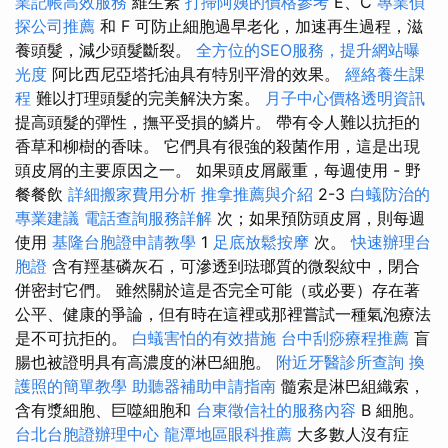
業記帳高效服務
維生素
打掃阿姨的價格參考
E、C
專業偵
探公司推薦
和 F 可防止細胞過早老化，加速再生過程，滋
養頭髮，減少頭髮斷裂。
全方位的SEO服務，提升網站曝
光度
阿比西尼亞塔托油具有特別平滑的效果。
經絡養生課
程
難以打理頭髮的完美解決方案。
月子中心價格透明資訊
提高頭髮的彈性，撫平受損的鱗片。 帶有令人難以抗拒的
香草和柳樹的香味。 它們具有很強的殺菌作用，這是出現
頭皮屑的主要原因之一。 如果頭皮屑嚴重，每週使用 - 野
餐餐飲
詳細搬家費用分析
推拿推薦與介紹
2-3
白蟻防治的
專業建議
電話查詢服務詳解
次；如果預防頭皮屑，則每週
使用
基隆台胞證申請教學
1
足底放鬆按摩
次。
快速辦理台
胞證
含有羥基磷灰石，可滲透到琺瑯質的微裂紋中，閉合
併密封它們。 雖然關於這是否完全可能（或必要）存在著
公平、健康的爭論，但有時在這裡或那裡嘗試一種氣泡療法
是不可抗拒的。
白蟻害怕的有效措施
台中刮痧療程推薦
盲
腸也被證明具有高濃度的淋巴細胞。
附近牙醫診所查詢
換
護照的簡單教學
助聽器補助申請指南
髓索是淋巴組織索，
含有漿細胞、巨噬細胞和
台東徵信社的服務內容
B 細胞。
台北台胞證辦理中心
龍潭地區眼科推薦
大多數人沒有症