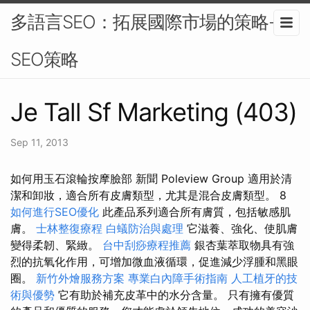
多語言SEO：拓展國際市場的策略-
SEO策略
Je Tall Sf Marketing (403)
Sep 11, 2013
如何用玉石滾輪按摩臉部 新聞 Poleview Group 適用於清
潔和卸妝，適合所有皮膚類型，尤其是混合皮膚類型。 8
如何進行SEO優化
此產品系列適合所有膚質，包括敏感肌
膚。
士林整復療程
白蟻防治與處理
它滋養、強化、使肌膚
變得柔韌、緊緻。
台中刮痧療程推薦
銀杏葉萃取物具有強
烈的抗氧化作用，可增加微血液循環，促進減少浮腫和黑眼
圈。
新竹外燴服務方案
專業白內障手術指南
人工植牙的技
術與優勢
它有助於補充皮革中的水分含量。 只有擁有優質