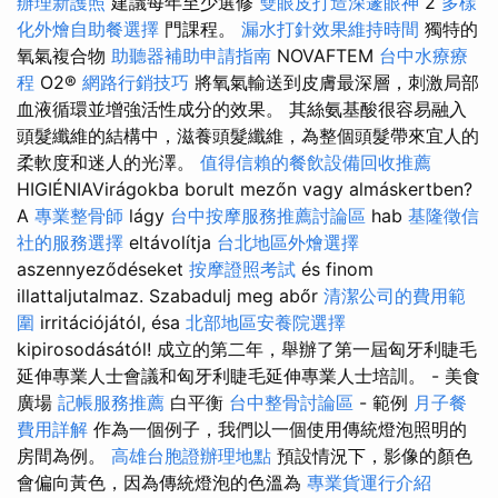
辦理新護照
建議每年至少選修
雙眼皮打造深邃眼神
2
多樣
化外燴自助餐選擇
門課程。
漏水打針效果維持時間
獨特的
氧氣複合物
助聽器補助申請指南
NOVAFTEM
台中水療療
程
O2®
網路行銷技巧
將氧氣輸送到皮膚最深層，刺激局部
血液循環並增強活性成分的效果。 其絲氨基酸很容易融入
頭髮纖維的結構中，滋養頭髮纖維，為整個頭髮帶來宜人的
柔軟度和迷人的光澤。
值得信賴的餐飲設備回收推薦
HIGIÉNIAVirágokba borult mezőn vagy almáskertben?
A
專業整骨師
lágy
台中按摩服務推薦討論區
hab
基隆徵信
社的服務選擇
eltávolítja
台北地區外燴選擇
aszennyeződéseket
按摩證照考試
és finom
illattaljutalmaz. Szabadulj meg abőr
清潔公司的費用範
圍
irritációjától, ésa
北部地區安養院選擇
kipirosodásától! 成立的第二年，舉辦了第一屆匈牙利睫毛
延伸專業人士會議和匈牙利睫毛延伸專業人士培訓。 - 美食
廣場
記帳服務推薦
白平衡
台中整骨討論區
- 範例
月子餐
費用詳解
作為一個例子，我們以一個使用傳統燈泡照明的
房間為例。
高雄台胞證辦理地點
預設情況下，影像的顏色
會偏向黃色，因為傳統燈泡的色溫為
專業貨運行介紹