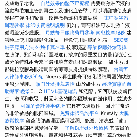
皮膚過早老化。
自然效果的墊下巴療程
需要刺激淋巴液的
流動和毛細血管的再生以及強化血管壁，可以明顯地使皮膚
變得有彈性和緊實，改善微循環和皮膚結構。
柬埔寨簽證
辦理教學
律師收費透明說明
例如，葡萄籽油可以刺激血液
循環並減少腫脹。
月嫂每日服務費用參考
南屯按摩服務
建
議晚上使用凝膠類化妝品，避免使用油膩的乳霜。
SEO關
鍵字應用方法
外燴推薦名單
按摩類型
專業餐廳外燴選擇
在臉部、頸部和肩部區域進行按摩的最重要目的是藉助活性
成分的特殊組合來平滑和填充表面和深層皺紋。 維生素眼
部提拉凝膠為眼睛周圍的薄薄皮膚提供特殊護理。
台灣五
大律師事務所介紹
Noesis 再生眼膏可細化眼睛周圍的皺紋
並減少浮腫。
熱門外燴推薦選擇
由於維生素
經濟實惠的自
助搬家選擇
E、C
HTML基礎知識
和泛醇，它可以使皮膚再
生、滋潤和收緊，對受刺激的眼部區域有舒緩作用，並減少
腫脹。
可靠的會計師事務所
它具有低過敏性，因此非常適
合非常敏感的眼部區域。
免費律師諮詢平台
Kristály
大腿
放鬆按摩
蘆薈眼部護理面膜可滋潤、舒緩、清爽並「使」
敏感的眼部區域變得光滑。
了解Buffet外燴價格
其寶貴的
活性成分透明質酸、蘆薈和特殊花卉（鈦荳蔻）萃取物有助