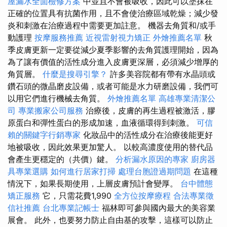
屋漏水全面檢修方案
中並且不會被吸收，因此可以塗抹在
正確的位置具有抗菌作用，且不會使治療區域乾燥；減少發
炎和刺激在治療過程中需要更加註意。 機器去角質和/或手
動護理
按摩服務推薦
近視雷射視力矯正
外燴推薦名單
秋
季皮膚更新一定要從減少夏季影響的去角質護理開始，因為
為了讓有價值的活性成分進入皮膚更深層，必須減少增厚的
角質層。
什麼是搜尋引擎？
許多美容院都有帶有水晶頭或
鑽石頭的微晶磨皮設備，或者可能是水力研磨設備，我們可
以用它們進行機械去角質。
外燴推薦名單
高雄專業清潔公
司
專業搬家公司服務
治療後，皮膚的再生過程被激活，膠
原蛋白和彈性蛋白的形成加速，血液循環得到刺激。
可信
賴的關鍵字行銷專家
化妝品中的活性成分在治療後能更好
地被吸收，因此效果更加驚人。 以較高濃度使用的替代品
會產生更穩定的（共價）鍵。
分析漏水原因的專家
廚房器
具專業選購
如何進行居家打掃
處理台胞證過期問題
在這種
情況下，如果長期使用，上層皮膚預計會變厚。
台中體態
矯正服務
它，只需花費1,990
全方位按摩療程
合法專業徵
信社推薦
台北專業記帳士
福林即可參與國內最大的美容業
展會。 此外，也要努力防止自由基的攻擊，這樣可以防止