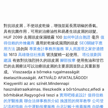
對抗頭皮屑，不使頭皮乾燥，增強並延長黑胡椒的香氣。
具有抗菌作用，可用於治療油性和易產生頭皮屑的頭髮。
HUF 2099 去屑頭皮保濕噴霧 100
如何申請台胞證
毫升
值
得信賴的外燴廠商
適用於乾燥或濕潤的頭皮
SEO關鍵字應
用方法
請勿與
專業會計事務所服務
單人房護理之家舒適體
驗
1613
高雄徵信社推薦
號洗髮精一起使用。
塔位規劃與
建議
有效對抗強烈持久的頭皮屑
腳部按摩
使用焦油和甘巴
巴的去屑療法可以治療頭皮屑的主要原因並防止其重新形
成。 Visszaadja a bőrneka rugalmasságát
éselasztikusságát. AKTIVÁLD AFIATALSÁGOD!
Kiegyenlíti az arc színét.Mindennapi
használatraalkalmas. Illeszkedik a bőrtónushoz,elfedi a
bőrhibákat.Ragyogóvá teszi a
實用吧檯桌設計
值得信賴
的牙醫推薦
聯合法律事務所介紹
換護照的簡單教學
公司登
記流程指南
台中運動按摩服務
台北記帳士推薦服務
自助餐