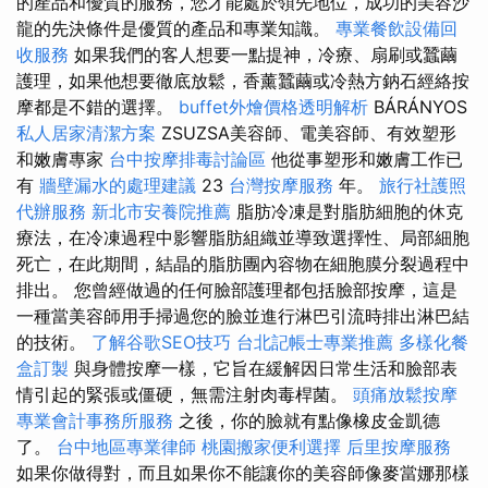
的產品和優質的服務，您才能處於領先地位，成功的美容沙
龍的先決條件是優質的產品和專業知識。
專業餐飲設備回
收服務
如果我們的客人想要一點提神，冷療、扇刷或蠶繭
護理，如果他想要徹底放鬆，香薰蠶繭或冷熱方鈉石經絡按
摩都是不錯的選擇。
buffet外燴價格透明解析
BÁRÁNYOS
私人居家清潔方案
ZSUZSA美容師、電美容師、有效塑形
和嫩膚專家
台中按摩排毒討論區
他從事塑形和嫩膚工作已
有
牆壁漏水的處理建議
23
台灣按摩服務
年。
旅行社護照
代辦服務
新北市安養院推薦
脂肪冷凍是對脂肪細胞的休克
療法，在冷凍過程中影響脂肪組織並導致選擇性、局部細胞
死亡，在此期間，結晶的脂肪團內容物在細胞膜分裂過程中
排出。 您曾經做過的任何臉部護理都包括臉部按摩，這是
一種當美容師用手掃過您的臉並進行淋巴引流時排出淋巴結
的技術。
了解谷歌SEO技巧
台北記帳士專業推薦
多樣化餐
盒訂製
與身體按摩一樣，它旨在緩解因日常生活和臉部表
情引起的緊張或僵硬，無需注射肉毒桿菌。
頭痛放鬆按摩
專業會計事務所服務
之後，你的臉就有點像橡皮金凱德
了。
台中地區專業律師
桃園搬家便利選擇
后里按摩服務
如果你做得對，而且如果你不能讓你的美容師像麥當娜那樣