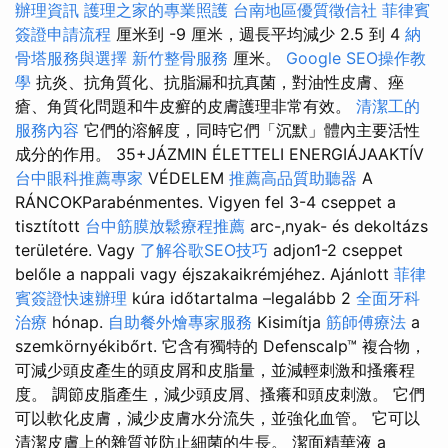
辦理資訊
護理之家的專業照護
台南地區優質徵信社
菲律賓
簽證申請流程
厘米到 -9 厘米，週長平均減少 2.5 到 4
納
骨塔服務與選擇
新竹整骨服務
厘米。
Google SEO操作教
學
抗炎、抗角質化、抗脂漏和抗真菌，對油性皮膚、痤
瘡、角質化問題和牛皮癬的皮膚護理非常有效。
清潔工的
服務內容
它們的溶解度，同時它們「沉默」體內主要活性
成分的作用。 35+JÁZMIN ÉLETTELI ENERGIÁJAAKTÍV
台中眼科推薦專家
VÉDELEM
推薦高品質助聽器
A
RÁNCOKParabénmentes. Vigyen fel 3-4 cseppet a
tisztított
台中筋膜放鬆療程推薦
arc-,nyak- és dekoltázs
területére. Vagy
了解谷歌SEO技巧
adjon1-2 cseppet
belőle a nappali vagy éjszakaikrémjéhez. Ajánlott
菲律
賓簽證快速辦理
kúra időtartalma –legalább 2
全面牙科
治療
hónap.
自助餐外燴專家服務
Kisimítja
筋師傅療法
a
szemkörnyékibőrt. 它含有獨特的 Defenscalp™ 複合物，
可減少頭皮產生的頭皮屑和皮脂量，並減輕刺激和搔癢程
度。 調節皮脂產生，減少頭皮屑、搔癢和頭皮刺激。 它們
可以軟化皮膚，減少皮膚水分流失，並強化血管。 它可以
清潔皮膚上的雜質並防止細菌的生長。 潔面精華液 a