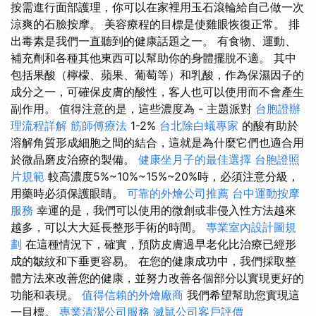
按需進行面部護理，你可以在家裡用玉石滾輪給自己做一次
涼爽的石臉按摩。 美容療程的目標是使雞眼恢復正常。 排
出毒素是我們一直聽到的健康話題之一。 有食物、運動、
補充劑和各種其他東西可以幫助你的身體擺脫不適。 其中
包括果酸（檸檬、蘋果、葡萄等）和乳酸，作為保濕因子的
成分之一，可確保皮膚的酸性，客人也可以使用而不會產生
副作用。 值得注意的是，這些濃度為 - 主題派對
台胞證辦
理流程詳解
筋師傅療法
1-2%
台北除白蟻專家
的酸有助於
溶解角質形成細胞之間的結合，這就是為什麼它們也適合用
於微晶磨皮治療的製備。
健康坐月子的最佳選擇
台胞證照
片規範
較高濃度5%~10%~15%~20%時，必須注意分級，
用藥時必須保護眼睛。
可靠的外燴公司推薦
台中運動按摩
服務
幸運的是，我們可以使用的微創或非侵入性方法越來
越多，可以大大延長整形手術的時間。
專業室內設計圖規
劃
在這種情況下，確實，預防皮膚過早老化比治療已經形
成的皺紋和下垂更容易。 在您的健康成功中，我們採取整
體方法來改善您的健康，並努力改善各個部分以實現更好的
功能和表現。
值得信賴的外燴廠商
我們希望幫助您實現這
一目標。
專業清潔公司服務
滅鼠公司客戶評價