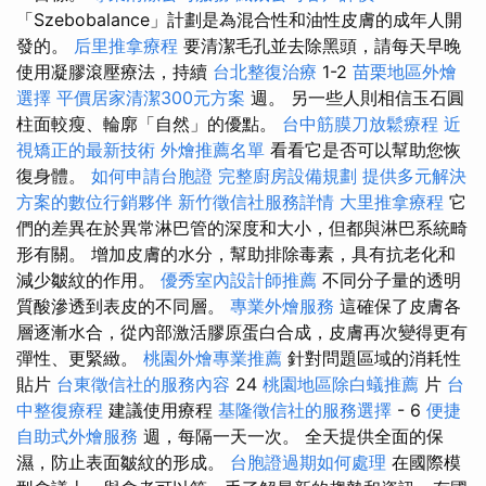
「Szebobalance」計劃是為混合性和油性皮膚的成年人開
發的。
后里推拿療程
要清潔毛孔並去除黑頭，請每天早晚
使用凝膠滾壓療法，持續
台北整復治療
1-2
苗栗地區外燴
選擇
平價居家清潔300元方案
週。 另一些人則相信玉石圓
柱面較瘦、輪廓「自然」的優點。
台中筋膜刀放鬆療程
近
視矯正的最新技術
外燴推薦名單
看看它是否可以幫助您恢
復身體。
如何申請台胞證
完整廚房設備規劃
提供多元解決
方案的數位行銷夥伴
新竹徵信社服務詳情
大里推拿療程
它
們的差異在於異常淋巴管的深度和大小，但都與淋巴系統畸
形有關。 增加皮膚的水分，幫助排除毒素，具有抗老化和
減少皺紋的作用。
優秀室內設計師推薦
不同分子量的透明
質酸滲透到表皮的不同層。
專業外燴服務
這確保了皮膚各
層逐漸水合，從內部激活膠原蛋白合成，皮膚再次變得更有
彈性、更緊緻。
桃園外燴專業推薦
針對問題區域的消耗性
貼片
台東徵信社的服務內容
24
桃園地區除白蟻推薦
片
台
中整復療程
建議使用療程
基隆徵信社的服務選擇
- 6
便捷
自助式外燴服務
週，每隔一天一次。 全天提供全面的保
濕，防止表面皺紋的形成。
台胞證過期如何處理
在國際模