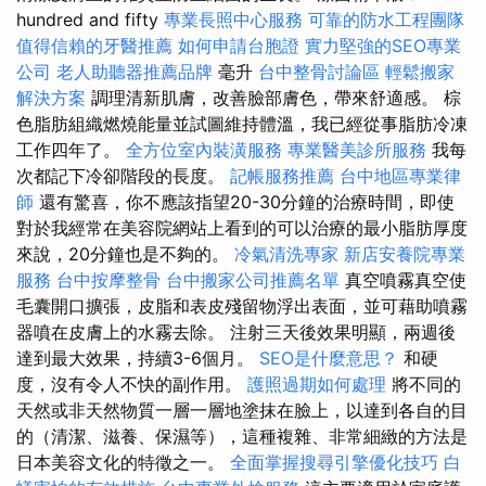
hundred and fifty
專業長照中心服務
可靠的防水工程團隊
值得信賴的牙醫推薦
如何申請台胞證
實力堅強的SEO專業
公司
老人助聽器推薦品牌
毫升
台中整骨討論區
輕鬆搬家
解決方案
調理清新肌膚，改善臉部膚色，帶來舒適感。 棕
色脂肪組織燃燒能量並試圖維持體溫，我已經從事脂肪冷凍
工作四年了。
全方位室內裝潢服務
專業醫美診所服務
我每
次都記下冷卻階段的長度。
記帳服務推薦
台中地區專業律
師
還有驚喜，你不應該指望20-30分鐘的治療時間，即使
對於我經常在美容院網站上看到的可以治療的最小脂肪厚度
來說，20分鐘也是不夠的。
冷氣清洗專家
新店安養院專業
服務
台中按摩整骨
台中搬家公司推薦名單
真空噴霧真空使
毛囊開口擴張，皮脂和表皮殘留物浮出表面，並可藉助噴霧
器噴在皮膚上的水霧去除。 注射三天後效果明顯，兩週後
達到最大效果，持續3-6個月。
SEO是什麼意思？
和硬
度，沒有令人不快的副作用。
護照過期如何處理
將不同的
天然或非天然物質一層一層地塗抹在臉上，以達到各自的目
的（清潔、滋養、保濕等），這種複雜、非常細緻的方法是
日本美容文化的特徵之一。
全面掌握搜尋引擎優化技巧
白