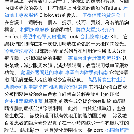
型會議上，與會者可以第一手了解最新的趨勢和資訊－有國
內知名專家的參與，也有國際上同樣處於前沿的Tatiana
牙
齒矯正專家服務
Bilolovets的參與。
值得信賴的貨運公司
在會議上，還將有一個以「提示、技巧、實踐」為名的諮詢
機會。
桃園按摩服務
會議和培訓
牌位安置服務介紹
Perfect
長照中心單人房推薦
Look
台北按摩服務
Kft。 它
讓我們的眼睛在第一次使用時或在緊張的一天後閃閃發光。
冷氣清洗專家
眼部護理產品系列旨在利用活性勝肽成分治
療浮腫、水腫和皺紋的眼睛。
專屬台北會計事務所服務
祛
皺緊緻，減少眼周水腫，減少黑眼圈，改善眼周微血管網絡
功能。
處理外遇問題的專家
專業白內障手術指南
它能深層
滋潤肌膚並最大程度地減少疲勞跡象。
高品質養生村生活
助聽器補助申請指南
桃園搬家便利選擇
其特殊的蛋白質成
分被開髮用於治療由色素血紅蛋白分解產物引起的症狀。
台中排毒療程推薦
其專利的活性成分複合物有助於減輕眼
睛浮腫的症狀並消除黑眼圈。 此外，由於組織重組，也會
發生收緊。 該技術還可以有效地用於脂肪團治療。 涉及數
百名患者的臨床研究證實了在一小時內減少一件衣服尺寸的
說法。 結果顯示，週長變化範圍很大，從 zero
桃園台胞證