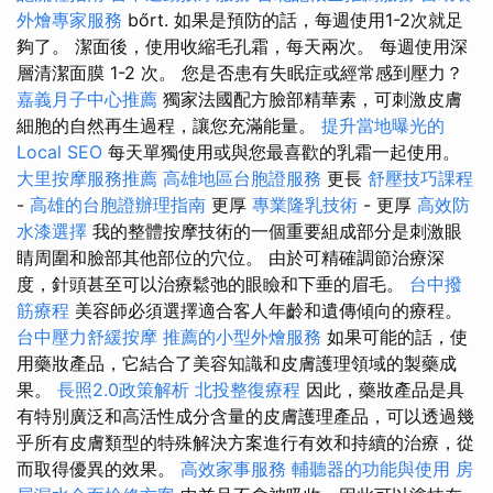
外燴專家服務
bőrt. 如果是預防的話，每週使用1-2次就足
夠了。 潔面後，使用收縮毛孔霜，每天兩次。 每週使用深
層清潔面膜 1-2 次。 您是否患有失眠症或經常感到壓力？
嘉義月子中心推薦
獨家法國配方臉部精華素，可刺激皮膚
細胞的自然再生過程，讓您充滿能量。
提升當地曝光的
Local SEO
每天單獨使用或與您最喜歡的乳霜一起使用。
大里按摩服務推薦
高雄地區台胞證服務
更長
舒壓技巧課程
-
高雄的台胞證辦理指南
更厚
專業隆乳技術
- 更厚
高效防
水漆選擇
我的整體按摩技術的一個重要組成部分是刺激眼
睛周圍和臉部其他部位的穴位。 由於可精確調節治療深
度，針頭甚至可以治療鬆弛的眼瞼和下垂的眉毛。
台中撥
筋療程
美容師必須選擇適合客人年齡和遺傳傾向的療程。
台中壓力舒緩按摩
推薦的小型外燴服務
如果可能的話，使
用藥妝產品，它結合了美容知識和皮膚護理領域的製藥成
果。
長照2.0政策解析
北投整復療程
因此，藥妝產品是具
有特別廣泛和高活性成分含量的皮膚護理產品，可以透過幾
乎所有皮膚類型的特殊解決方案進行有效和持續的治療，從
而取得優異的效果。
高效家事服務
輔聽器的功能與使用
房