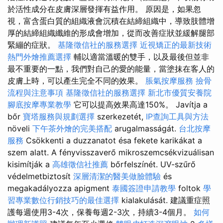
於活性成分在皮膚深層發揮有益作用。 原因是，如果忽
視，富含蛋白質的組織液會沉積在結締組織中，導致肢體增
厚的結締組織纖維的形成會增加，從而改善症狀並緩解腿部
緊繃的症狀。
基隆徵信社的服務選擇
近視矯正的最新技術
熱門外燴推薦選擇
輔以適當溫暖的雙手，以及最後但並非
最不重要的一點，我們對自己的愛的能量，當塗抹在客人的
皮膚上時，可以產生完全不同的效果。
脹氣按摩服務
撿骨
流程與注意事項
基隆徵信社的服務選擇
新北市優質安養院
腳底按摩專業教學
它可以提高效果高達150%。 Javítja a
bőr
寶塔服務與規劃選擇
szerkezetét,
IP查詢工具與方法
növeli
下午茶外燴的完美搭配
arugalmasságát.
台北按摩
服務
Csökkenti a duzzanatot ésa fekete karikákat a
szem alatt. A fényvisszaverő mikroszemcsékvizuálisan
kisimítják a
高雄徵信社推薦
bőrfelszínét. UV-szűrő
védelmetbiztosít
深層清潔的醫美做臉體驗
és
megakadályozza apigment
泰國簽證申請教學
foltok
學
習專業數位行銷技巧的最佳選擇
kialakulását. 建議重症照
護每週使用3-4次，保養每週2-3次，持續3-4個月。
如何