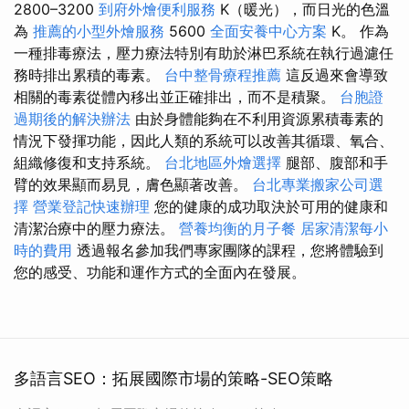
2800–3200
到府外燴便利服務
K（暖光），而日光的色溫
為
推薦的小型外燴服務
5600
全面安養中心方案
K。 作為
一種排毒療法，壓力療法特別有助於淋巴系統在執行過濾任
務時排出累積的毒素。
台中整骨療程推薦
這反過來會導致
相關的毒素從體內移出並正確排出，而不是積聚。
台胞證
過期後的解決辦法
由於身體能夠在不利用資源累積毒素的
情況下發揮功能，因此人類的系統可以改善其循環、氧合、
組織修復和支持系統。
台北地區外燴選擇
腿部、腹部和手
臂的效果顯而易見，膚色顯著改善。
台北專業搬家公司選
擇
營業登記快速辦理
您的健康的成功取決於可用的健康和
清潔治療中的壓力療法。
營養均衡的月子餐
居家清潔每小
時的費用
透過報名參加我們專家團隊的課程，您將體驗到
您的感受、功能和運作方式的全面內在發展。
多語言SEO：拓展國際市場的策略-SEO策略