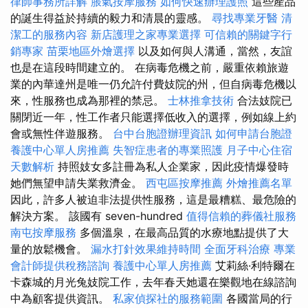
律師事務所詳解
脹氣按摩服務
如何快速辦理護照
這些產品
的誕生得益於持續的毅力和清晨的靈感。
尋找專業牙醫
清
潔工的服務內容
新店護理之家專業選擇
可信賴的關鍵字行
銷專家
苗栗地區外燴選擇
以及如何與人溝通，當然，友誼
也是在這段時間建立的。 在病毒危機之前，嚴重依賴旅遊
業的內華達州是唯一仍允許付費妓院的州，但自病毒危機以
來，性服務也成為那裡的禁忌。
士林推拿技術
合法妓院已
關閉近一年，性工作者只能選擇低收入的選擇，例如線上約
會或無性伴遊服務。
台中台胞證辦理資訊
如何申請台胞證
養護中心單人房推薦
失智症患者的專業照護
月子中心住宿
天數解析
持照妓女多註冊為私人企業家，因此疫情爆發時
她們無望申請失業救濟金。
西屯區按摩推薦
外燴推薦名單
因此，許多人被迫非法提供性服務，這是最糟糕、最危險的
解決方案。 該國有 seven-hundred
值得信賴的葬儀社服務
南屯按摩服務
多個溫泉，在最高品質的水療地點提供了大
量的放鬆機會。
漏水打針效果維持時間
全面牙科治療
專業
會計師提供稅務諮詢
養護中心單人房推薦
艾莉絲·利特爾在
卡森城的月光兔妓院工作，去年春天她還在樂觀地在線諮詢
中為顧客提供資訊。
私家偵探社的服務範圍
各國當局的行