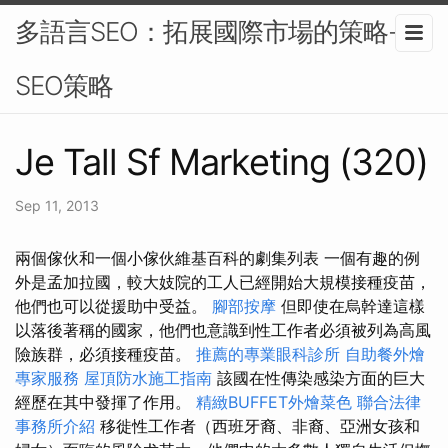
多語言SEO：拓展國際市場的策略-
SEO策略
Je Tall Sf Marketing (320)
Sep 11, 2013
兩個傢伙和一個小傢伙維基百科的劇集列表 一個有趣的例
外是孟加拉國，較大妓院的工人已經開始大規模接種疫苗，
他們也可以從援助中受益。
腳部按摩
但即使在烏幹達這樣
以落後著稱的國家，他們也意識到性工作者必須被列為高風
險族群，必須接種疫苗。
推薦的專業眼科診所
自助餐外燴
專家服務
屋頂防水施工指南
該國在性傳染感染方面的巨大
經歷在其中發揮了作用。
精緻BUFFET外燴菜色
聯合法律
事務所介紹
移徙性工作者（西班牙裔、非裔、亞洲女孩和