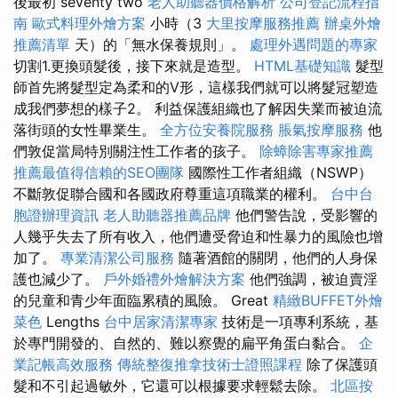
後最初 seventy two
老人助聽器價格解析
公司登記流程指
南
歐式料理外燴方案
小時（3
大里按摩服務推薦
辦桌外燴
推薦清單
天）的「無水保養規則」。
處理外遇問題的專家
切割1.更換頭髮後，接下來就是造型。
HTML基礎知識
髮型
師首先將髮型定為柔和的V形，這樣我們就可以將髮冠塑造
成我們夢想的樣子2。 利益保護組織也了解因失業而被迫流
落街頭的女性畢業生。
全方位安養院服務
脹氣按摩服務
他
們敦促當局特別關注性工作者的孩子。
除蟑除害專家推薦
推薦最值得信賴的SEO團隊
國際性工作者組織（NSWP）
不斷敦促聯合國和各國政府尊重這項職業的權利。
台中台
胞證辦理資訊
老人助聽器推薦品牌
他們警告說，受影響的
人幾乎失去了所有收入，他們遭受脅迫和性暴力的風險也增
加了。
專業清潔公司服務
隨著酒館的關閉，他們的人身保
護也減少了。
戶外婚禮外燴解決方案
他們強調，被迫賣淫
的兒童和青少年面臨累積的風險。 Great
精緻BUFFET外燴
菜色
Lengths
台中居家清潔專家
技術是一項專利系統，基
於專門開發的、自然的、難以察覺的扁平角蛋白黏合。
企
業記帳高效服務
傳統整復推拿技術士證照課程
除了保護頭
髮和不引起過敏外，它還可以根據要求輕鬆去除。
北區按