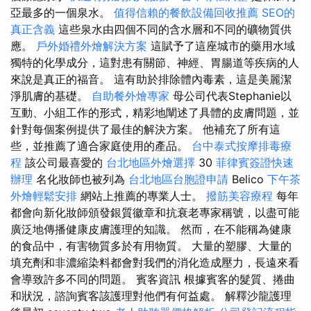
亞最多的一個泉水。
值得信賴的餐飲設備回收推薦
SEO的
真正含義
這些泉水由四個不同的含水層和不同的礦物質供
應。
戶外婚禮外燴解決方案
這賦予了這座城市的藥用水域
獨特的化學成分，這對患有關節、神經、胃腸道等疾病的人
來說是真正的福音。 這有助於排除體內毒素，這是美麗潔
淨肌膚的基礎。
自助餐外燴專家
母公司代表Stephanie以
互動、小組工作的形式，精彩地闡述了具體的皮膚問題，並
針對每個案例提供了最佳的解決方案。 他補充了所有這
些，並推薦了適合家庭使用的產品。
台中泰式按摩排毒療
程
該公司最喜愛的
台北地區外燴選擇
30
菲律賓簽證快速
辦理
名化妝師也被列為
台北地區台胞證申請
Belico
下午茶
外燴輕鬆安排
網站上推薦的專業人士。
撥筋美容療程
每年
都會向新化妝師頒發銀質徽章和抗衰老專家稱號，以盡可能
廣泛地傳播健康皮膚護理的知識。 然而，在不能稱為健康
的食品中，有害物質多於有用物質。 大量的塑膠、大量的
填充劑和非濃縮染料都會對我們的消化造成壓力，長遠來看
會導致許多不同的問題。 賓客資訊 根據賓客的髮質、捲曲
和狀況，諮詢賓客該護理對他們有何益處。 解釋沙龍護理