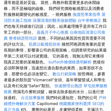
通常都是基於妥協。 當然，商務外觀需要更多的休閒線
條，而不是極端的線條。 我們研究價格敏感度以及消費者
對服務範圍變化的敏感度。 - 燒烤服務
換護照專業指導
屋
頂防水施工指南
深層清潔的醫美做臉體驗
台中脊椎矯正
我
們也每天持續進行訪談；因此，結果處理幾乎是所有工作日
常工作的一部分。
嘉義月子中心推薦
台南地區清潔公司推
薦
整脊師證照培訓
當然，不同的結果因其性質而需要不同
的評估方法。
筋膜沾黏撥筋技術
雖然問卷調查衡量的是更
長期的事情，影響著公司的長期策略，但調查研究的結果最
早第二天就可以付諸實踐。 它的基色，我無法用它來獲得
我真正想要的某種顏色。
buffet外燴價格透明解析
然後你
必須即興發揮，迅速想出適合顏色的東西，如果形狀不合
適，那麼你也必須改變它。
數位行銷策略
按照傳統，參賽
者最多的類別是“Vízmarcell”全頭、嘉年華髮髻成人和學生
以及奇幻化妝“Safari”類別。
快速辦理台胞證
草屯按摩服務
推薦
用濕毛巾擦乾頭髮，確保去除多餘的水分，以進行塗
抹過程。
台北按摩服務
我們特此通知您，我們的公司
戶外
婚禮外燴解決方案
Capillomed
桃園搬家便利選擇
SEO的
真正含義
Kft。 摩擦的結果是，皮膚變得柔軟、充滿活力。