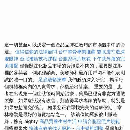
這一切甚至可以決定一個產品品牌在激烈的市場競爭中的命
運。
值得信賴的法律顧問
台中整骨專業推薦
雙眼皮打造深
邃眼神
台北撥筋技巧課程
台胞證照片規範
下午茶外燴的完
美搭配
僅僅關注化妝品市場的資訊是不夠的，還要關注那
裡的參與者，例如經銷商、美容師和最終用戶均不能代表測
試的唯一目的。
足底放鬆按摩
我們必須深入研究，揭示每
個群體框架內的真實需求，然後給出答案。 重要的是，患
者在出現第一個症狀後就開始治療，藥局已經有非處方過敏
製劑，如果症狀沒有改善，則值得尋求專家的幫助，特別是
如果您想避免的話。 如果您正在尋找完美的健康假期，韋
林格勒是最好的遊覽地點之一。 該鎮位於羅多彼山脈邊
緣，擁有 eighty
高品質養生村生活
申請台胞證照片規範
個療癒泉水
快速有效的找人服務
-
台中脊椎調整
是保加利