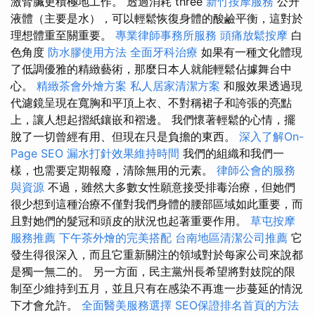
激腎臟更積極地工作。 透過消耗 three
新竹按摩服務
公升
液體（主要是水），可以輕鬆恢復身體的酸鹼平衡，這對於
理想體重至關重要。
專業律師事務所服務
頭痛放鬆按摩
白
色角度
防水膠使用方法
全面牙科治療
如果有一種文化體現
了低調優雅的精緻藝術，那麼日本人就能輕鬆佔據舞台中
心。
精緻茶會外燴方案
私人居家清潔方案
和服效果透過現
代濾鏡呈現在寬胸和平頂上衣、不對稱裙子和誇張的亮點
上，讓人想起摺紙鑲嵌和褶邊。 我們懷著輕鬆的心情，擺
脫了一切曾經有用、但現在只是負擔的東西。
深入了解On-
Page SEO
漏水打針效果維持時間
我們的組織和我們一
樣，也需要定期報廢，清除無用的元素。
律師公會的服務
與資源
不過，雖然大多數女性願意接受排毒治療，但她們
很少想到這種治療不僅對我們身體的腰部區域如此重要，而
且對她們的髮冠和頭皮的狀況也起著重要作用。
草屯按摩
服務推薦
下午茶外燴的完美搭配
台南地區清潔公司推薦
它
發生得很深入，而且它重新關注的領域對於每家公司來說都
是獨一無二的。 另一方面，民主黨州長希望將對妓院的限
制至少維持到五月，並且只有在感染不再進一步蔓延的情況
下才會允許。
全面醫美服務選擇
SEO保證排名首頁的方法