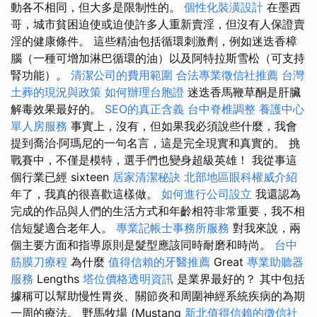
動各不相同，但大多是限制性的。
個性化裝潢設計
在墨西
哥，城市貧困迫使或迫使許多人重新賣淫，但沒有人保證賣
淫的健康條件。 這些精油包括循環刺激劑，例如迷迭香樟
腦（一種可增加淋巴循環的油）以及阿特拉斯雪松（可支持
腎功能）。
清潔公司的費用範圍
合法專業徵信社推薦
台灣
土葬的現況與政策
如何辦理台胞證
迷迭香馬鞭草酮是肝臟
解毒效果最好的。
SEO的真正含義
台中脊椎調整
養護中心
單人房服務
事實上，沒有，但如果我必須說些什麼，我會
提到喬治·阿瑪尼的一句名言，這是完全現實和真實的。 挑
戰賽中，不僅是模特，選手們也變身超級英雄！ 我從事這
個行業已經 sixteen
居家清潔秘訣
北部地區眼科權威介紹
年了，我真的很喜歡這樣做。
如何進行公司設立
我還認為
完成的作品與人們的生活方式和年齡相符非常重要，我不相
信短髮適合老年人。
專業記帳士事務所服務
對我來說，兩
個主要方面和指導原則是髮型應該同時耐磨和時尚。
台中
筋膜刀療程
為什麼
值得信賴的牙醫推薦
Great
專業助聽器
服務
Lengths
塔位價格透明資訊
是業界最好的？ 其中包括
據稱可以幫助慢性胃炎、關節炎和周圍神經系統疾病的為期
一周的療法。 野馬牧場 (Mustang
新北值得信賴的徵信社