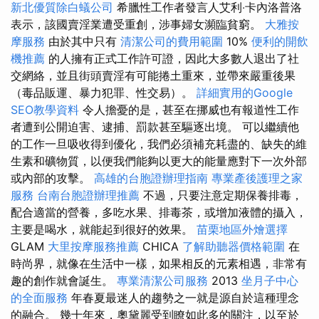
新北優質除白蟻公司
希臘性工作者發言人艾利‧卡內洛普洛
表示，該國賣淫業遭受重創，涉事婦女瀕臨貧窮。
大雅按
摩服務
由於其中只有
清潔公司的費用範圍
10%
便利的開飲
機推薦
的人擁有正式工作許可證，因此大多數人退出了社
交網絡，並且街頭賣淫有可能捲土重來，並帶來嚴重後果
（毒品販運、暴力犯罪、性交易）。
詳細實用的Google
SEO教學資料
令人擔憂的是，甚至在挪威也有報道性工作
者遭到公開迫害、逮捕、罰款甚至驅逐出境。 可以繼續他
的工作一旦吸收得到優化，我們必須補充耗盡的、缺失的維
生素和礦物質，以便我們能夠以更大的能量應對下一次外部
或內部的攻擊。
高雄的台胞證辦理指南
專業產後護理之家
服務
台南台胞證辦理推薦
不過，只要注意定期保養排毒，
配合適當的營養，多吃水果、排毒茶，或增加液體的攝入，
主要是喝水，就能起到很好的效果。
苗栗地區外燴選擇
GLAM
大里按摩服務推薦
CHICA
了解助聽器價格範圍
在
時尚界，就像在生活中一樣，如果相反的元素相遇，非常有
趣的創作就會誕生。
專業清潔公司服務
2013
坐月子中心
的全面服務
年春夏最迷人的趨勢之一就是源自於這種理念
的融合。 幾十年來，奧黛麗受到瞭如此多的關注，以至於