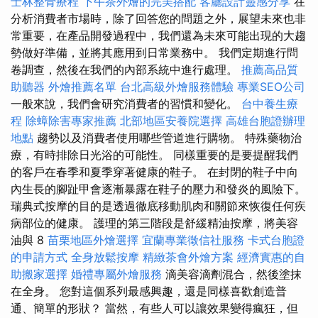
士林整骨療程
下午茶外燴的完美搭配
客廳設計靈感分享
在
分析消費者市場時，除了回答您的問題之外，展望未來也非
常重要，在產品開發過程中，我們還為未來可能出現的大趨
勢做好準備，並將其應用到日常業務中。 我們定期進行問
卷調查，然後在我們的內部系統中進行處理。
推薦高品質
助聽器
外燴推薦名單
台北高級外燴服務體驗
專業SEO公司
一般來說，我們會研究消費者的習慣和變化。
台中養生療
程
除蟑除害專家推薦
北部地區安養院選擇
高雄台胞證辦理
地點
趨勢以及消費者使用哪些管道進行購物。 特殊藥物治
療，有時排除日光浴的可能性。 同樣重要的是要提醒我們
的客戶在春季和夏季穿著健康的鞋子。 在封閉的鞋子中向
內生長的腳趾甲會逐漸暴露在鞋子的壓力和發炎的風險下。
瑞典式按摩的目的是透過徹底移動肌肉和關節來恢復任何疾
病部位的健康。 護理的第三階段是舒緩精油按摩，將美容
油與 8
苗栗地區外燴選擇
宜蘭專業徵信社服務
卡式台胞證
的申請方式
全身放鬆按摩
精緻茶會外燴方案
經濟實惠的自
助搬家選擇
婚禮專屬外燴服務
滴美容滴劑混合，然後塗抹
在全身。 您對這個系列最感興趣，還是同樣喜歡創造普
通、簡單的形狀？ 當然，有些人可以讓效果變得瘋狂，但