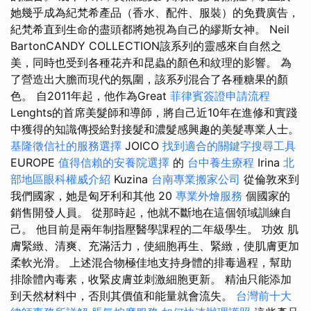
她幾乎成為紀梵希產品（香水、配件、服裝）的免費廣告，
紀梵希直到生命的盡頭都將她視為自己的繆斯女神。 Neil
BartonCANDY COLLECTION該系列的靈感來自自然之
美，同時也受到各種花卉和昆蟲的顏色和紋理的影響。 為
了營造出大膽而現代的氛圍，該系列混合了各種糖果的顏
色。 自2011年起，他作為Great
菲律賓簽證申請流程
Lenghts的首席美髮師和導師，將自己近10年在進修和實踐
中獲得的知識傳授給對接髮和濃髮感興趣的美髮專業人士。
基隆徵信社的服務選擇
JOICO
找到適合的關鍵字搜尋工具
EUROPE
值得信賴的安養院選擇
的
台中養生療程
Irina
北
部地區眼科權威介紹
Kuzina
台南專業搬家公司
從倫敦來到
我們國家，她是匈牙利和其他 20
專業外燴服務
個國家的
銷售開發人員。 從那時起，他就不斷地在這個領域訓練自
己。 他目前是兩年制指壓醫學課程的二年級學生。 功效 肌
膚緊緻、清爽、充滿活力，使細胞再生、緊緻，使肌膚更加
柔軟光滑。 上述混合物極佳地支持身體的排毒過程，幫助
排除體內毒素，收緊皮膚並刺激細胞更新。 精油只能添加
到天然材料中，否則其價值和能量就會流失。
台灣前十大