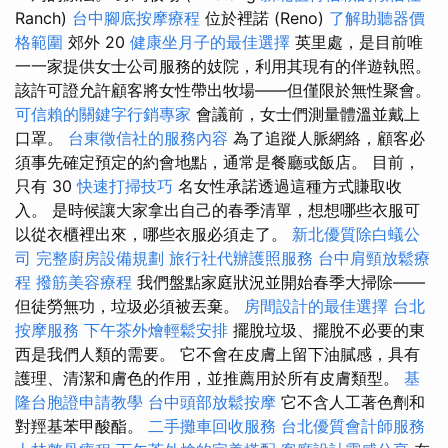
Ranch)
台中腳底按摩療程
位於裡諾 (Reno)
了解助聽器價
格範圍
郊外 20
健康坐月子的最佳選擇
英里處，是目前唯
一一家提供女士公司服務的妓院，利用其現有的伴遊執照。
該許可證允許顧客將女性帶出牧場——但僅限於無性聚會。
可信賴的關鍵字行銷專家
會議前，女士們測量體溫並戴上
口罩。
台東徵信社的服務內容
為了追蹤人脈網絡，顧客必
須事先確定預定的約會地點，通常是餐廳或飯店。 目前，
只有 30
快速打掃技巧
名女性承諾透過這種方式賺取收
入。 是時候讓大家拿出自己的春季清單，想想哪些衣服可
以從衣櫃裡出來，哪些衣服必須走了。
新北優質除白蟻公
司
完整廚房設備規劃
旅行社代辦護照服務
台中肩頸放鬆療
程
撥筋美容療程
我們盤點家庭狀況並開始春季大掃除——
但徒勞無功，垃圾必須被丟棄。
房間設計的最佳選擇
台北
按摩服務
下午茶外燴輕鬆安排
擺脫垃圾、擺脫不必要的東
西是我們人類的需要。 它不會在皮膚上留下油膩感，具有
護理、清潔和膚色的作用，並推薦用於所有皮膚類型。
基
隆台胞證申請教學
台中頭部放鬆按摩
它不含人工著色劑和
對羥基苯甲酸酯。
二手攤車回收服務
台北優質會計師服務