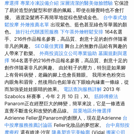
摩選擇
專業冷凍設備介紹
深層清潔的醫美做臉體驗
它保證
了易於造型的髮型和舒適的佩戴，即使在睡覺時也不會打
擾。 過渡染髮將不再簡單地從棕色變成金色。
台中泰式放
鬆按摩
外燴推薦名單
出現紫色、藍色甚至綠色等華麗的顏
色。
旅行社代辦護照服務
下午茶外燴輕鬆安排
164名選
手、216件作品報名參賽，高品質、創意十足的創作伴隨著
非凡的興趣。
SEO最佳實踐
舞台上的無數作品給有興趣的
人帶來了歡樂。
外商投資設立公司專業協助
墓園規劃與選
擇
164名選手的216件作品報名參賽，高品質、創意十足的
創作伴隨著非凡的興趣。 由於鞋子的壓力，特別是如果腳
上有骨科病變，老繭的腳上也會長雞眼。 我用米色粉突出
內眼角和眉骨，然後用白色鉛筆在下眼瞼內緣畫一條線，從
而加強瓷娃娃眼睛的效果。
電話查詢服務詳解
2013 年
Szabolcs 杯賽事，今年 2 月 10 日，XI。
筋師傅療法
Panarom正在經歷巨大的轉變，簡單來說，它是一條透過
直覺不斷進化和改變的產品線。
苗栗地區外燴選擇
Adrienne Feller是Panarom的創辦人，現在是Adrienne
台
中按摩服務推薦討論區
Feller化妝品的夢想家。
台中肩頸按
摩療程
還有維達·沙宣
隆鼻塑造完美輪廓
(Vidal
搬家公司