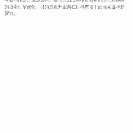
有效的多語言SEO策略。多語言SEO是指針對不同語言和地區
的搜索引擎優化，目的是提升企業在目標市場中的能見度和影
響力。