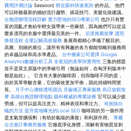
費用評價討論
Sassoon)
附近眼科快速查詢
的作品。 他們
可以聆聽最新的婚紗流行趨勢、插花技巧、美髮化妝建議。
台胞證辦理流程詳解
實力堅強的SEO專業公司
也許只有豐
富的混亂才會給年輕女孩帶來一些麻煩，因為她們可以從這
麼多漂亮的衣服中選擇最完美的一件。
后里推薦按摩
護照
換發流程
企業記帳高效服務
各展商都精心準備了醒目的、
高雅、別緻的展位，讓所有有興趣的各方都能領略到服務商
的卓越品味和高水準產品。
台中搬家公司選擇
Google
Analytics數據分析工具
全瓷冠的美學與實用性
三集的標題
並不是英文原版中的準確引用（無論如何，在匈牙利版本中
都是如此）。 它含有大量的咖啡因，但與咖啡不同的是，
由於其單寧酸含量，它的吸收更加平衡，因此持續時間更
長。
月子中心價格透明資訊
牙齒矯正專家服務
烏日放鬆按
摩
高雄台胞證辦理地點
眼科權威的專業診療
它可以減少疲
勞感，但可以提高注意力、精神表現和專注力。
有效除白
蟻的方法
提升當地曝光的Local SEO
咖啡因的另一個作用
是支氣管擴張劑（有助於氣喘的康復）和利尿作用。
專屬
台北會計事務所服務
它徹底淨化身體，溶解有害物質並刺