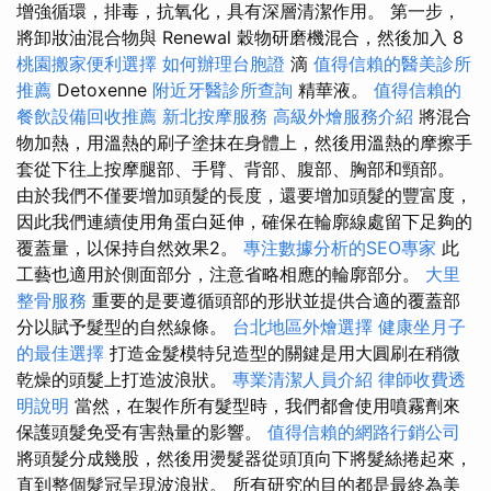
增強循環，排毒，抗氧化，具有深層清潔作用。 第一步，
將卸妝油混合物與 Renewal 穀物研磨機混合，然後加入 8
桃園搬家便利選擇
如何辦理台胞證
滴
值得信賴的醫美診所
推薦
Detoxenne
附近牙醫診所查詢
精華液。
值得信賴的
餐飲設備回收推薦
新北按摩服務
高級外燴服務介紹
將混合
物加熱，用溫熱的刷子塗抹在身體上，然後用溫熱的摩擦手
套從下往上按摩腿部、手臂、背部、腹部、胸部和頸部。
由於我們不僅要增加頭髮的長度，還要增加頭髮的豐富度，
因此我們連續使用角蛋白延伸，確保在輪廓線處留下足夠的
覆蓋量，以保持自然效果2。
專注數據分析的SEO專家
此
工藝也適用於側面部分，注意省略相應的輪廓部分。
大里
整骨服務
重要的是要遵循頭部的形狀並提供合適的覆蓋部
分以賦予髮型的自然線條。
台北地區外燴選擇
健康坐月子
的最佳選擇
打造金髮模特兒造型的關鍵是用大圓刷在稍微
乾燥的頭髮上打造波浪狀。
專業清潔人員介紹
律師收費透
明說明
當然，在製作所有髮型時，我們都會使用噴霧劑來
保護頭髮免受有害熱量的影響。
值得信賴的網路行銷公司
將頭髮分成幾股，然後用燙髮器從頭頂向下將髮絲捲起來，
直到整個髮冠呈現波浪狀。 所有研究的目的都是最終為美