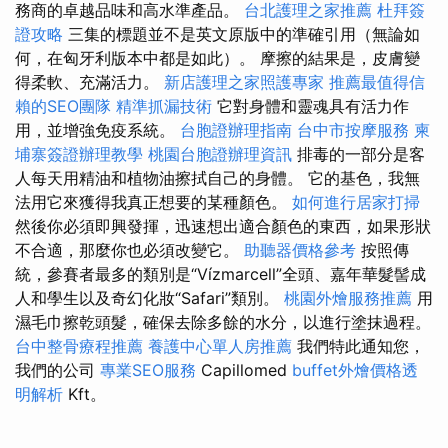
務商的卓越品味和高水準產品。
台北護理之家推薦
杜拜簽
證攻略
三集的標題並不是英文原版中的準確引用（無論如
何，在匈牙利版本中都是如此）。 摩擦的結果是，皮膚變
得柔軟、充滿活力。
新店護理之家照護專家
推薦最值得信
賴的SEO團隊
精準抓漏技術
它對身體和靈魂具有活力作
用，並增強免疫系統。
台胞證辦理指南
台中市按摩服務
柬
埔寨簽證辦理教學
桃園台胞證辦理資訊
排毒的一部分是客
人每天用精油和植物油擦拭自己的身體。 它的基色，我無
法用它來獲得我真正想要的某種顏色。
如何進行居家打掃
然後你必須即興發揮，迅速想出適合顏色的東西，如果形狀
不合適，那麼你也必須改變它。
助聽器價格參考
按照傳
統，參賽者最多的類別是“Vízmarcell”全頭、嘉年華髮髻成
人和學生以及奇幻化妝“Safari”類別。
桃園外燴服務推薦
用
濕毛巾擦乾頭髮，確保去除多餘的水分，以進行塗抹過程。
台中整骨療程推薦
養護中心單人房推薦
我們特此通知您，
我們的公司
專業SEO服務
Capillomed
buffet外燴價格透
明解析
Kft。