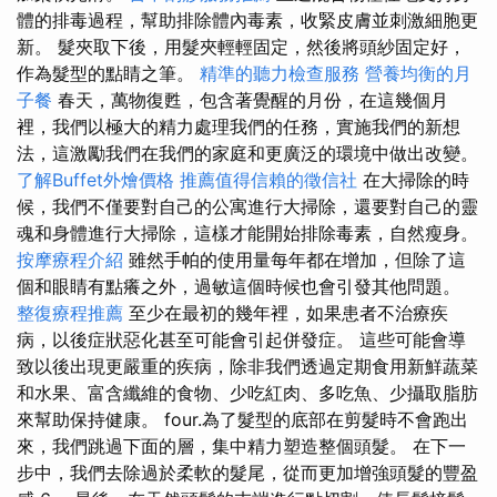
體的排毒過程，幫助排除體內毒素，收緊皮膚並刺激細胞更
新。 髮夾取下後，用髮夾輕輕固定，然後將頭紗固定好，
作為髮型的點睛之筆。
精準的聽力檢查服務
營養均衡的月
子餐
春天，萬物復甦，包含著覺醒的月份，在這幾個月
裡，我們以極大的精力處理我們的任務，實施我們的新想
法，這激勵我們在我們的家庭和更廣泛的環境中做出改變。
了解Buffet外燴價格
推薦值得信賴的徵信社
在大掃除的時
候，我們不僅要對自己的公寓進行大掃除，還要對自己的靈
魂和身體進行大掃除，這樣才能開始排除毒素，自然瘦身。
按摩療程介紹
雖然手帕的使用量每年都在增加，但除了這
個和眼睛有點癢之外，過敏這個時候也會引發其他問題。
整復療程推薦
至少在最初的幾年裡，如果患者不治療疾
病，以後症狀惡化甚至可能會引起併發症。 這些可能會導
致以後出現更嚴重的疾病，除非我們透過定期食用新鮮蔬菜
和水果、富含纖維的食物、少吃紅肉、多吃魚、少攝取脂肪
來幫助保持健康。 four.為了髮型的底部在剪髮時不會跑出
來，我們跳過下面的層，集中精力塑造整個頭髮。 在下一
步中，我們去除過於柔軟的髮尾，從而更加增強頭髮的豐盈