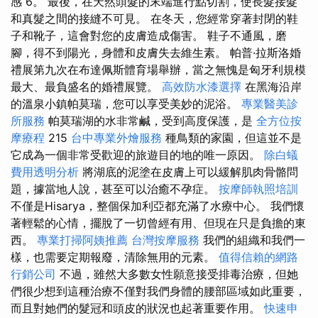
感 6。 最後，在天然頭髮的末端進行點切割，使長髮接髮
和真髮之間的接縫不可見。 在冬天，您經常穿著封閉的鞋
子和靴子，這會對您的皮膚造成傷害。 鞋子不通風，磨
腳，得不到陽光，身體和皮膚失去維生素。 帕普·拉斯洛婚
禮展第九次在布達佩斯體育場舉辦，當之無愧是匈牙利規模
最大、最負盛名的婚禮展覽。
高效防水漆選擇
在黑海沿岸
的溫泉小鎮帕莫瑞，您可以享受美妙的泥浴。
專業醫美診
所服務
帕莫瑞湖的水非常鹹，受到高度保護，是
全方位按
摩療程
215
台中專業外燴服務
種鳥類的家園，但這並不是
它成為一個非常受歡迎的旅遊目的地的唯一原因。
除白蟻
費用透明分析
將湖底的泥塗在皮膚上可以緩解肌肉骨骼問
題，據當地人說，甚至可以治癒不孕症。
按摩師執照培訓
不僅是Hisarya，整個保加利亞都充滿了水療中心。 我們懷
著輕鬆的心情，擺脫了一切曾經有用、但現在只是負擔的東
西。
專業打掃阿姨推薦
台灣按摩服務
我們的組織和我們一
樣，也需要定期報廢，清除無用的元素。
值得信賴的網路
行銷公司
不過，雖然大多數女性願意接受排毒治療，但她
們很少想到這種治療不僅對我們身體的腰部區域如此重要，
而且對她們的髮冠和頭皮的狀況也起著重要作用。
快速申