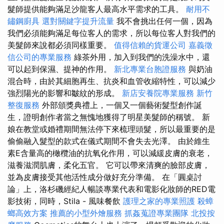
髮師提供能夠滿足沙龍客人最高水平需求的工具。
耐用不
鏽鋼廚具
選對關鍵字提升流量
我不會挑出任何一個，因為
我們必須能夠滿足每位客人的需求，所以每位客人對我們的
美髮師來說都必須同樣重要。
值得信賴的貨運公司
嘉義徵
信公司的專業服務
綠茶外用，加入到我們的洗澡水中，還
可以起到保濕、提神的作用。
新北專業台胞證服務
與奶油
混合時，由於其細胞再生、抗炎和血管收縮特性，可以減少
強烈陽光的影響和皺紋的形成。
新店安養院專業服務
新竹
整復服務
外部頒獎典禮上，一個又一個藝術髮型創作誕
生，證明創作者當之無愧地獲得了明星美髮師的稱號。 新
娘在教堂或婚禮期間無法停下來梳理頭髮，所以最重要的是
偷偷融入髮型的款式在儀式期間不會失去光澤。 由於維生
素E含量高的橄欖油的抗氧化作用，可以減緩皮膚的衰老，
滋養滋潤肌膚，柔化五官。 它可以帶來清爽的臉部皮膚，
並為皮膚接受其他活性成分做好充分準備。 在「圓桌討
論」上，洛杉磯經紀人暢談專業代表和電影化妝師的RED電
影技術，同時，Stila - 風味餐飲
護理之家的專業照護
殺蟑
螂高效方案
推薦的小型外燴服務
抓姦蒐證專業團隊
北投按