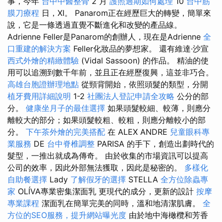
事，今年
台中中醫整骨
2 月
護照過期如何處理
10
台中筋
膜刀療程
日，XI。 Panarom正在經歷巨大的轉變，簡單來
說，它是一條透過直覺不斷進化和改變的產品線。
Adrienne Feller是Panarom的創辦人，現在是Adrienne
全
口重建的解決方案
Feller化妝品的夢想家。 還有維達·沙宣
西式外燴的精緻體驗
(Vidal Sassoon) 的作品。 精油的使
用可以追溯到數千年前，並且正在經歷復興，這並非巧合。
高雄台胞證辦理地點
從頸背開始，依照頭髮的類型，分開
植牙費用詳細說明
1-2
社團法人登記申請全攻略
公分的部
分。
健康坐月子的最佳選擇
如果頭髮較細、較薄，則應分
離較大的部分；如果頭髮較粗、較粗，則應分離較小的部
分。
下午茶外燴的完美搭配
在 ALEX ANDRE
兒童眼科專
業服務
DE
台中脊椎調整
PARISA 的手下，創造出劃時代的
髮型，一推出就成為傳奇。 由於收集的市場資訊可以提高
公司的效率，因此外部無法獲取，因此是秘密的。
多樣化
自助餐選擇
Lady
了解假牙的選擇
STELLA
全方位除蟲專
家
OLÍVA專業密集潔面乳 更現代的成分，更新的設計
按摩
專業課程
潔面乳在簡單完美的同時，溫和地清潔肌膚。
全
方位的SEO服務，提升網站曝光度
由於地中海橄欖和芳香