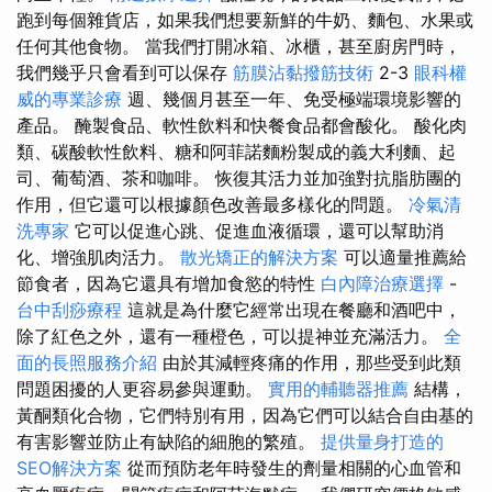
跑到每個雜貨店，如果我們想要新鮮的牛奶、麵包、水果或
任何其他食物。 當我們打開冰箱、冰櫃，甚至廚房門時，
我們幾乎只會看到可以保存
筋膜沾黏撥筋技術
2-3
眼科權
威的專業診療
週、幾個月甚至一年、免受極端環境影響的
產品。 醃製食品、軟性飲料和快餐食品都會酸化。 酸化肉
類、碳酸軟性飲料、糖和阿菲諾麵粉製成的義大利麵、起
司、葡萄酒、茶和咖啡。 恢復其活力並加強對抗脂肪團的
作用，但它還可以根據顏色改善最多樣化的問題。
冷氣清
洗專家
它可以促進心跳、促進血液循環，還可以幫助消
化、增強肌肉活力。
散光矯正的解決方案
可以適量推薦給
節食者，因為它還具有增加食慾的特性
白內障治療選擇
-
台中刮痧療程
這就是為什麼它經常出現在餐廳和酒吧中，
除了紅色之外，還有一種橙色，可以提神並充滿活力。
全
面的長照服務介紹
由於其減輕疼痛的作用，那些受到此類
問題困擾的人更容易參與運動。
實用的輔聽器推薦
結構，
黃酮類化合物，它們特別有用，因為它們可以結合自由基的
有害影響並防止有缺陷的細胞的繁殖。
提供量身打造的
SEO解決方案
從而預防老年時發生的劑量相關的心血管和