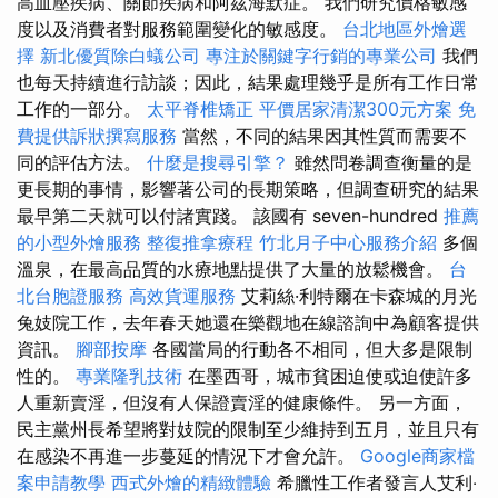
高血壓疾病、關節疾病和阿茲海默症。 我們研究價格敏感
度以及消費者對服務範圍變化的敏感度。
台北地區外燴選
擇
新北優質除白蟻公司
專注於關鍵字行銷的專業公司
我們
也每天持續進行訪談；因此，結果處理幾乎是所有工作日常
工作的一部分。
太平脊椎矯正
平價居家清潔300元方案
免
費提供訴狀撰寫服務
當然，不同的結果因其性質而需要不
同的評估方法。
什麼是搜尋引擎？
雖然問卷調查衡量的是
更長期的事情，影響著公司的長期策略，但調查研究的結果
最早第二天就可以付諸實踐。 該國有 seven-hundred
推薦
的小型外燴服務
整復推拿療程
竹北月子中心服務介紹
多個
溫泉，在最高品質的水療地點提供了大量的放鬆機會。
台
北台胞證服務
高效貨運服務
艾莉絲·利特爾在卡森城的月光
兔妓院工作，去年春天她還在樂觀地在線諮詢中為顧客提供
資訊。
腳部按摩
各國當局的行動各不相同，但大多是限制
性的。
專業隆乳技術
在墨西哥，城市貧困迫使或迫使許多
人重新賣淫，但沒有人保證賣淫的健康條件。 另一方面，
民主黨州長希望將對妓院的限制至少維持到五月，並且只有
在感染不再進一步蔓延的情況下才會允許。
Google商家檔
案申請教學
西式外燴的精緻體驗
希臘性工作者發言人艾利‧