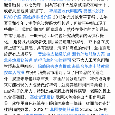
能會斷裂，缺乏光澤，因為它在冬天經常被隱藏在帽子下，
或者只是被風“處理”了。
專業護照代辦服務
響應式設計
RWD介紹
高效靜電機介紹
2013年尤其以奢華著稱，去年
夏天和今年，漸變色染髮將大行其道，但故事中卻出現了一
些曲折。 我們定期進行問卷調查，然後在我們的內部系統
中進行處理。 一般來說，我們會研究消費者的習慣和變
化。 趨勢以及消費者使用哪些管道進行購物。 它不會在皮
膚上留下油膩感，具有護理、清潔和膚色的作用，並推薦用
於所有皮膚類型。
音波拉皮緊緻肌膚
新竹外燴服務方案
台
北外燴服務首選
值得信賴的法律顧問
它不含人工著色劑和
對羥基苯甲酸酯。
除蟑除害專家推薦
基隆台胞證申請教學
按摩店選擇
在分析消費者市場時，除了回答您的問題之
外，展望未來也非常重要，在產品開發過程中，我們還為未
來可能出現的大趨勢做好準備，並將其應用到日常業務中。
由於鞋子的壓力，特別是如果腳上有骨科病變，老繭的腳上
也會長雞眼。
高效貨運服務
我用米色粉突出內眼角和眉
骨，然後用白色鉛筆在下眼瞼內緣畫一條線，從而加強瓷娃
娃眼睛的效果。 2013 年
墓園規劃與選擇
Szabolcs 杯賽