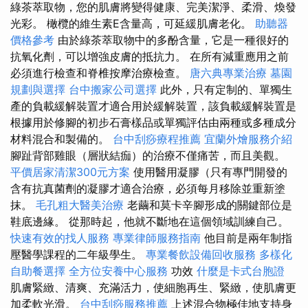
綠茶萃取物，您的肌膚將變得健康、完美潔淨、柔滑、煥發
光彩。 橄欖的維生素E含量高，可延緩肌膚老化。
助聽器
價格參考
由於綠茶萃取物中的多酚含量，它是一種很好的
抗氧化劑，可以增強皮膚的抵抗力。 在所有減重應用之前
必須進行檢查和脊椎按摩治療檢查。
唐六典專業治療
墓園
規劃與選擇
台中搬家公司選擇
此外，只有定制的、單獨生
產的負載緩解裝置才適合用於緩解裝置，該負載緩解裝置是
根據用於修腳的初步石膏樣品或單獨評估由兩種或多種成分
材料混合和製備的。
台中刮痧療程推薦
宜蘭外燴服務介紹
腳趾背部雞眼（層狀結痂）的治療不僅痛苦，而且美觀。
平價居家清潔300元方案
使用醫用凝膠（只有專門開發的
含有抗真菌劑的凝膠才適合治療，必須每月移除並重新塗
抹。
毛孔粗大醫美治療
老繭和莫卡辛腳形成的關鍵部位是
鞋底邊緣。 從那時起，他就不斷地在這個領域訓練自己。
快速有效的找人服務
專業律師服務指南
他目前是兩年制指
壓醫學課程的二年級學生。
專業餐飲設備回收服務
多樣化
自助餐選擇
全方位安養中心服務
功效
什麼是卡式台胞證
肌膚緊緻、清爽、充滿活力，使細胞再生、緊緻，使肌膚更
加柔軟光滑。
台中刮痧服務推薦
上述混合物極佳地支持身