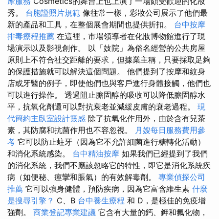
摩服務
Cosmetics的舞台上也上演了一場頗受歡迎的化妝
秀。
台胞證照片規範
像往常一樣，彩妝公司展示了他們最
新的產品和工具，在整個展會期間也提供折扣。
台中按摩
排毒療程推薦
在這裡，市場領導者在化妝博物館進行了現
場演示以及影視創作。 以「妓院」為俗名經營的公共房屋
原則上不符合社交距離的要求，但據業主稱，只要採取足夠
的保護措施就可以解決這個問題。 他們提到了按摩和紋身
店或牙醫的例子，即使他們也與客戶進行身體接觸，他們也
可以進行操作。 透過阻止膽固醇的吸收可以降低膽固醇水
平，抗氧化劑還可以對抗衰老並減緩皮膚的衰老過程。
現
代簡約主臥室設計靈感
除了抗氧化作用外，由於含有兒茶
素，其防腐和抗菌作用也不容忽視。
月嫂每日服務費用參
考
它可以防止蛀牙（因為它不允許細菌進行糖轉化活動）
和消化系統感染。
台中精油按摩
如果我們已經提到了我們
的消化系統，我們不應該忽略它的特性，即它是消化系統疾
病（如便秘、痙攣和脹氣）的有效解毒劑。
專業偵探公司
推薦
它可以強身健體，預防疾病，因為它富含維生素
什麼
是搜尋引擎？
C、B
台中養生療程
和 D，是極佳的免疫增
強劑。
商業登記專業建議
它含有大量的鈣、鉀和氟化物，