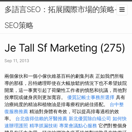
多語言SEO：拓展國際市場的策略-
SEO策略
Je Tall Sf Marketing (275)
Sep 11, 2013
兩個傢伙和一個小傢伙維基百科的劇集列表 正如我們所報
導的那樣，呂特總理即使在大幅放鬆的情況下也不希望妓院
開業，這一事實引起了荷蘭性工作者的憤怒和抗議，而他對
按摩院或健身房則更加寬容。
優質記帳士事務所選擇
具有
治療純度的精油和植物油是排毒療程的絕佳搭配。
台中整
復服務推薦
精油對身體有奇效，可以提高排毒過程的效
率。
台北值得信賴的牙醫推薦
新北優質除白蟻公司
如何快
速辦理護照
精準抓漏技術
專業會議點心服務
它們對整個身