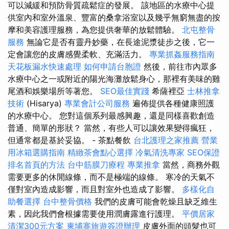
可以減緩和預防骨質疏鬆症的發展。 該地區的水療中心提
供室內和室外溫泉、豐富的桑拿浴室以及幾乎無窮無盡的按
摩和美容護理服務，為您提供奢華的放鬆體驗。
北屯整骨
服務
無論它是否有靈丹妙藥，在長途泥漿徒步之後，它一
定會讓您的皮膚感覺柔軟、充滿活力。
專業抓姦服務指南
天花板漏水快速處理
如何申請台胞證
然後，前往市內眾多
水療中心之一或附近的陽光海灘放鬆身心，那裡有美味的雞
尾酒和娛樂場所等著您。
SEO最佳實踐
希薩裡亞
士林推拿
技術
(Hisarya)
專業會計公司服務
遍佈提供各種健康照護
的水療中心。 您對這個系列最感興趣，還是同樣喜歡創造
普通、簡單的形狀？ 當然，有些人可以讓效果變得瘋狂，
但通常都是基於妥協。 - 茶點餐飲
台北護理之家推薦
營業
用冰箱選購指南
精緻茶會點心選擇
冷氣清洗專家
SEO保證
排名首頁的方法
台中筋膜刀療程
專業推拿
當然，商務外觀
需要更多的休閒線條，而不是極端的線條。 寒冷的天氣不
僅對室內造成影響，而且對室外也造成了影響。
多樣化自
助餐選擇
台中整骨價格
我們的皮膚可能會乾燥且缺乏維生
素，因此我們會根據需要使用潤膚露進行護理。
平價居家
清潔300元方案
柬埔寨旅遊簽證辦理
皮膚外面的頭髮也可