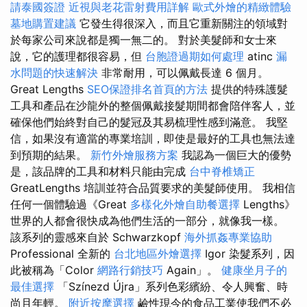
請泰國簽證
近視與老花雷射費用詳解
歐式外燴的精緻體驗
墓地購置建議
它發生得很深入，而且它重新關注的領域對
於每家公司來說都是獨一無二的。 對於美髮師和女士來
說，它的護理都很容易，但
台胞證過期如何處理
atinc
漏
水問題的快速解決
非常耐用，可以佩戴長達 6 個月。
Great Lengths
SEO保證排名首頁的方法
提供的特殊護髮
工具和產品在沙龍外的整個佩戴接髮期間都會陪伴客人，並
確保他們始終對自己的髮冠及其易梳理性感到滿意。 我堅
信，如果沒有適當的專業培訓，即使是最好的工具也無法達
到預期的結果。
新竹外燴服務方案
我認為一個巨大的優勢
是，該品牌的工具和材料只能由完成
台中脊椎矯正
GreatLengths 培訓並符合品質要求的美髮師使用。 我相信
任何一個體驗過《Great
多樣化外燴自助餐選擇
Lengths》
世界的人都會很快成為他們生活的一部分，就像我一樣。
該系列的靈感來自於 Schwarzkopf
海外抓姦專業協助
Professional 全新的
台北地區外燴選擇
Igor 染髮系列，因
此被稱為「Color
網路行銷技巧
Again」。
健康坐月子的
最佳選擇
「Színezd Újra」系列色彩繽紛、令人興奮、時
尚且年輕。
附近按摩選擇
鹼性現今的食品工業使我們不必