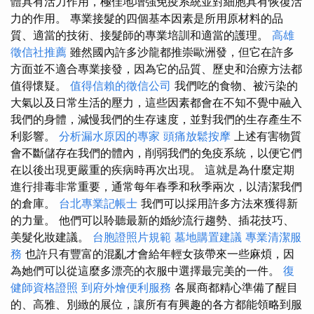
體具有活力作用，極佳地增強免疫系統並對細胞具有恢復活
力的作用。 專業接髮的四個基本因素是所用原材料的品
質、適當的技術、接髮師的專業培訓和適當的護理。
高雄
徵信社推薦
雖然國內許多沙龍都推崇歐洲發，但它在許多
方面並不適合專業接發，因為它的品質、歷史和治療方法都
值得懷疑。
值得信賴的徵信公司
我們吃的食物、被污染的
大氣以及日常生活的壓力，這些因素都會在不知不覺中融入
我們的身體，減慢我們的生存速度，並對我們的生存產生不
利影響。
分析漏水原因的專家
頭痛放鬆按摩
上述有害物質
會不斷儲存在我們的體內，削弱我們的免疫系統，以便它們
在以後出現更嚴重的疾病時再次出現。 這就是為什麼定期
進行排毒非常重要，通常每年春季和秋季兩次，以清潔我們
的倉庫。
台北專業記帳士
我們可以採用許多方法來獲得新
的力量。 他們可以聆聽最新的婚紗流行趨勢、插花技巧、
美髮化妝建議。
台胞證照片規範
墓地購置建議
專業清潔服
務
也許只有豐富的混亂才會給年輕女孩帶來一些麻煩，因
為她們可以從這麼多漂亮的衣服中選擇最完美的一件。
復
健師資格證照
到府外燴便利服務
各展商都精心準備了醒目
的、高雅、別緻的展位，讓所有有興趣的各方都能領略到服