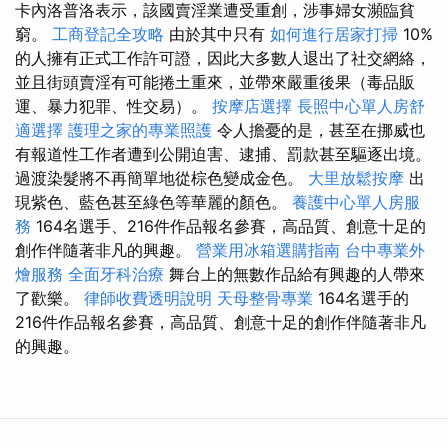
卡內洛普洛表示，該國賣淫業遭受重創，涉事婦女瀕臨貧
窮。
工商登記全攻略
由於其中只有
如何進行居家打掃
10%
的人擁有正式工作許可證，因此大多數人退出了社交網絡，
並且街頭賣淫有可能捲土重來，並帶來嚴重後果（毒品販
運、暴力犯罪、性交易）。
按摩店選擇
長照中心單人房舒
適選擇
護理之家的專業照護
令人擔憂的是，甚至在挪威也
有報道性工作者遭到公開迫害、逮捕、罰款甚至驅逐出境。
過渡染髮將不再簡單地從棕色變成金色。
大里放鬆按摩
出
現紫色、藍色甚至綠色等華麗的顏色。
養護中心單人房服
務
164名選手、216件作品報名參賽，高品質、創意十足的
創作伴隨著非凡的興趣。
營業用冰箱選購指南
台中專業外
燴服務
全面牙科治療
舞台上的無數作品給有興趣的人帶來
了歡樂。
律師收費透明說明
天母整骨專業
164名選手的
216件作品報名參賽，高品質、創意十足的創作伴隨著非凡
的興趣。