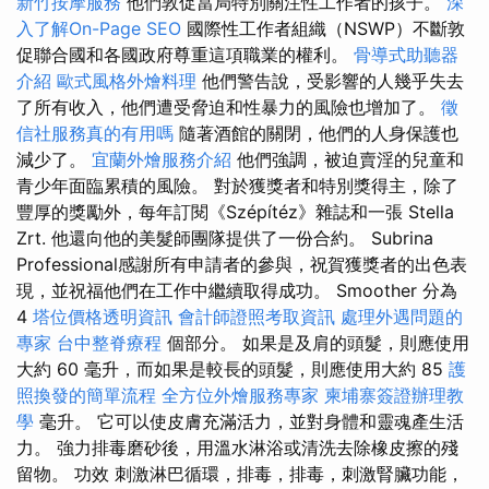
新竹按摩服務
他們敦促當局特別關注性工作者的孩子。
深
入了解On-Page SEO
國際性工作者組織（NSWP）不斷敦
促聯合國和各國政府尊重這項職業的權利。
骨導式助聽器
介紹
歐式風格外燴料理
他們警告說，受影響的人幾乎失去
了所有收入，他們遭受脅迫和性暴力的風險也增加了。
徵
信社服務真的有用嗎
隨著酒館的關閉，他們的人身保護也
減少了。
宜蘭外燴服務介紹
他們強調，被迫賣淫的兒童和
青少年面臨累積的風險。 對於獲獎者和特別獎得主，除了
豐厚的獎勵外，每年訂閱《Szépítéz》雜誌和一張 Stella
Zrt. 他還向他的美髮師團隊提供了一份合約。 Subrina
Professional感謝所有申請者的參與，祝賀獲獎者的出色表
現，並祝福他們在工作中繼續取得成功。 Smoother 分為
4
塔位價格透明資訊
會計師證照考取資訊
處理外遇問題的
專家
台中整脊療程
個部分。 如果是及肩的頭髮，則應使用
大約 60 毫升，而如果是較長的頭髮，則應使用大約 85
護
照換發的簡單流程
全方位外燴服務專家
柬埔寨簽證辦理教
學
毫升。 它可以使皮膚充滿活力，並對身體和靈魂產生活
力。 強力排毒磨砂後，用溫水淋浴或清洗去除橡皮擦的殘
留物。 功效 刺激淋巴循環，排毒，排毒，刺激腎臟功能，