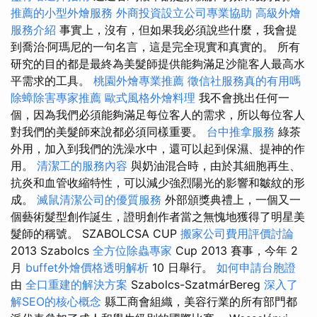
推薦的小型外燴服務
外商投資設立公司專業協助
高級外燴
服務介紹
事實上，沒有，但如果我必須說些什麼，我會提
到喬治·阿瑪尼的一句名言，這是完全現實和真實的。 所有
研究的目的都是最終為美髮師提供能夠滿足沙龍客人最高水
平需求的工具。
桃園外燴專業推薦
徵信社服務真的有用嗎
除蟑除害專家推薦
歐式風格外燴料理
我不會挑出任何一
個，因為我們必須能夠滿足每位客人的需求，所以每位客人
對我們的美髮師來說都必須同樣重要。
台中推拿服務
綠茶
外用，加入到我們的洗澡水中，還可以起到保濕、提神的作
用。
清潔工的服務內容
與奶油混合時，由於其細胞再生、
抗炎和血管收縮特性，可以減少強烈陽光的影響和皺紋的形
成。
滅鼠清潔公司的優質服務
外部頒獎典禮上，一個又一
個藝術髮型創作誕生，證明創作者當之無愧地獲得了明星美
髮師的稱號。 SZABOLCSA CUP
搬家公司費用評價討論
2013 Szabolcs
全方位除蟲專家
Cup 2013 賽事，今年 2
月
buffet外燴價格透明解析
10 日舉行。
如何申請台胞證
由
全口重建的解決方案
Szabolcs-SzatmárBereg
深入了
解SEO的核心概念
縣工商會組織，美容行業的所有部門都