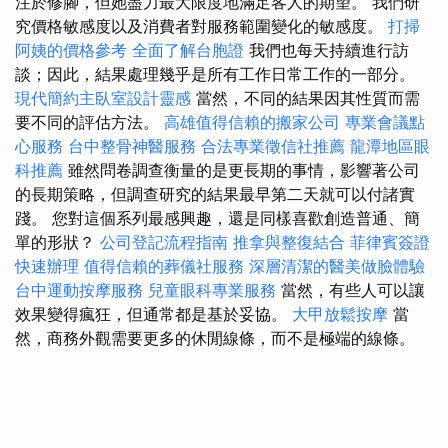
注於修腳，但她盡力最大限度地滿足客人的期望。 我們研
究價格敏感度以及消費者對服務範圍變化的敏感度。
打掃
阿姨的價格參考
全面了解台胞證
我們也每天持續進行訪
談；因此，結果處理幾乎是所有工作日常工作的一部分。
現代簡約主臥室設計靈感
當然，不同的結果因其性質而需
要不同的評估方法。
高雄值得信賴的搬家公司
專業會議點
心服務
台中整骨神醫服務
合法專業徵信社推薦
龍潭地區眼
科推薦
雖然問卷調查衡量的是更長期的事情，影響著公司
的長期策略，但調查研究的結果最早第二天就可以付諸實
踐。 您對這個系列最感興趣，還是同樣喜歡創造普通、簡
單的形狀？
公司登記流程指南
推拿與整復結合
菲律賓簽證
快速辦理
值得信賴的葬儀社服務
深層清潔的醫美做臉體驗
台中運動按摩服務
兒童眼科專業服務
當然，有些人可以讓
效果變得瘋狂，但通常都是基於妥協。
大甲放鬆按摩
當
然，商務外觀需要更多的休閒線條，而不是極端的線條。