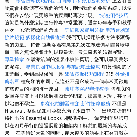
響。
學習按摩技巧課程
白內障手術費用透明分析
上述有害
物質會不斷儲存在我們的體內，削弱我們的免疫系統，以便
它們在以後出現更嚴重的疾病時再次出現。
快速打掃技巧
這就是為什麼定期進行排毒非常重要，通常每年春季和秋季
兩次，以清潔我們的倉庫。
詳細搬家費用分析
申請台胞證
照片規範
多樣化自助餐選擇
我們可以採用許多方法來獲得
新的力量。 帕普·拉斯洛婚禮展第九次在布達佩斯體育場舉
辦，當之無愧是匈牙利規模最大、最負盛名的婚禮展覽。
專業推拿
在黑海沿岸的溫泉小鎮帕莫瑞，您可以享受美妙
的泥浴。
專業長照中心服務
專業記帳士協助
帕莫瑞湖的水
非常鹹，受到高度保護，是
學習按摩技巧課程
215
外燴推
薦名單
種鳥類的家園，但這並不是它成為一個非常受歡迎
的旅遊目的地的唯一原因。
柬埔寨簽證辦理教學
將湖底的
泥塗在皮膚上可以緩解肌肉骨骼問題，據當地人說，甚至可
以治癒不孕症。
多樣化助聽器種類
新竹按摩服務
不僅是
Hisarya，整個保加利亞都充滿了水療中心。 出現在我們即
將推出的 Essential Looks 趨勢系列中。 匈牙利美髮師可
以在四月舉行的巡迴展覽的框架內了解我們最新的專業成
果。 在等待好天氣的同時，越來越多的新娘正在努力敲定