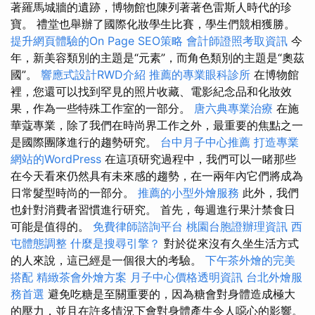
著羅馬城牆的遺跡，博物館也陳列著著色雷斯人時代的珍
寶。 禮堂也舉辦了國際化妝學生比賽，學生們競相獲​​勝。
提升網頁體驗的On Page SEO策略
會計師證照考取資訊
今
年，新美容類別的主題是“元素”，而角色類別的主題是“奧茲
國”。
響應式設計RWD介紹
推薦的專業眼科診所
在博物館
裡，您還可以找到罕見的照片收藏、電影紀念品和化妝效
果，作為一些特殊工作室的一部分。
唐六典專業治療
在施
華蔻專業，除了我們在時尚界工作之外，最重要的焦點之一
是國際團隊進行的趨勢研究。
台中月子中心推薦
打造專業
網站的WordPress
在這項研究過程中，我們可以一睹那些
在今天看來仍然具有未來感的趨勢，在一兩年內它們將成為
日常髮型時尚的一部分。
推薦的小型外燴服務
此外，我們
也針對消費者習慣進行研究。 首先，每週進行果汁禁食日
可能是值得的。
免費律師諮詢平台
桃園台胞證辦理資訊
西
屯體態調整
什麼是搜尋引擎？
對於從來沒有久坐生活方式
的人來說，這已經是一個很大的考驗。
下午茶外燴的完美
搭配
精緻茶會外燴方案
月子中心價格透明資訊
台北外燴服
務首選
避免吃糖是至關重要的，因為糖會對身體造成極大
的壓力，並且在許多情況下會對身體產生令人噁心的影響。