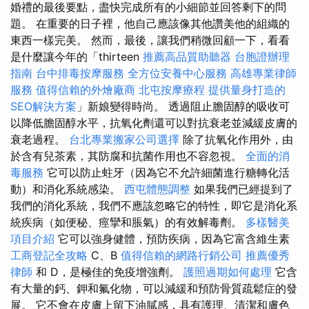
婚禮的最後要點，盡快完成所有的小細節並回答剩下的問
題。 在重要的日子裡，他自己應該像其他讚美他的組織的
東西一樣完美。 然而，最後，讓我們稍微回顧一下，看看
是什麼讓今年的「thirteen
推薦高品質助聽器
台胞證辦理
指南
台中排毒按摩服務
全方位安養中心服務
高雄專業律師
服務
值得信賴的外燴廠商
北屯按摩療程
提供量身打造的
SEO解決方案
」新娘變得時尚。 透過阻止膽固醇的吸收可
以降低膽固醇水平，抗氧化劑還可以對抗衰老並減緩皮膚的
衰老過程。
台北專業搬家公司選擇
除了抗氧化作用外，由
於含有兒茶素，其防腐和抗菌作用也不容忽視。
全面的消
毒服務
它可以防止蛀牙（因為它不允許細菌進行糖轉化活
動）和消化系統感染。
西屯體態調整
如果我們已經提到了
我們的消化系統，我們不應該忽略它的特性，即它是消化系
統疾病（如便秘、痙攣和脹氣）的有效解毒劑。
多樣醫美
項目介紹
它可以強身健體，預防疾病，因為它富含維生素
工商登記全攻略
C、B
值得信賴的網路行銷公司
推薦優秀
律師
和 D，是極佳的免疫增強劑。
護照過期如何處理
它含
有大量的鈣、鉀和氟化物，可以減緩和預防骨質疏鬆症的發
展。 它不會在皮膚上留下油膩感，具有護理、清潔和膚色