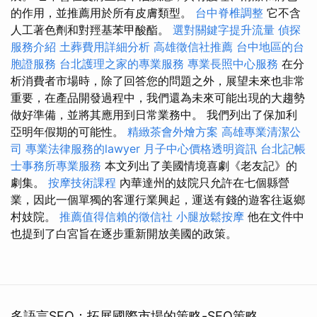
的作用，並推薦用於所有皮膚類型。
台中脊椎調整
它不含
人工著色劑和對羥基苯甲酸酯。
選對關鍵字提升流量
偵探
服務介紹
土葬費用詳細分析
高雄徵信社推薦
台中地區的台
胞證服務
台北護理之家的專業服務
專業長照中心服務
在分
析消費者市場時，除了回答您的問題之外，展望未來也非常
重要，在產品開發過程中，我們還為未來可能出現的大趨勢
做好準備，並將其應用到日常業務中。 我們列出了保加利
亞明年假期的可能性。
精緻茶會外燴方案
高雄專業清潔公
司
專業法律服務的lawyer
月子中心價格透明資訊
台北記帳
士事務所專業服務
本文列出了美國情境喜劇《老友記》的
劇集。
按摩技術課程
內華達州的妓院只允許在七個縣營
業，因此一個單獨的客運行業興起，運送有錢的遊客往返鄉
村妓院。
推薦值得信賴的徵信社
小腿放鬆按摩
他在文件中
也提到了白宮旨在逐步重新開放美國的政策。
多語言SEO：拓展國際市場的策略-SEO策略