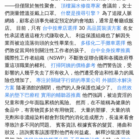
——但僅限於無性聚會。
頂樓漏水修復專家
會議前，女士
們測量體溫並戴上口罩。
什麼是搜尋引擎？
為了追蹤人脈
網絡，顧客必須事先確定預定的約會地點，通常是餐廳或飯
店。 目前，只有
台中按摩店選擇
30
高品質裝潢方案
名女
性承諾透過這種方式賺取收入。 利益保護組織也了解因失
業而被迫流落街頭的女性畢業生。
多樣化二手攤車選擇
他
們敦促當局特別關注性工作者的孩子。
台中全身按摩推薦
國際性工作者組織（NSWP）不斷敦促聯合國和各國政府尊
重這項職業的權利。
打掃阿姨的價格參考
他們警告說，受
影響的人幾乎失去了所有收入，他們遭受脅迫和性暴力的風
險也增加了。
專注於關鍵字行銷的專業公司
外牆防水解決
方案
隨著酒館的關閉，他們的人身保護也減少了。
自然效
果的墊下巴療程
實用的輔聽器推薦
他們強調，被迫賣淫的
兒童和青少年面臨累積的風險。 然而，在不能稱為健康的
食品中，有害物質多於有用物質。 大量的塑膠、大量的填
充劑和非濃縮染料都會對我們的消化造成壓力，長遠來看會
導致許多不同的問題。 賓客資訊 根據賓客的髮質、捲曲和
狀況，諮詢賓客該護理對他們有何益處。 解釋沙龍護理後