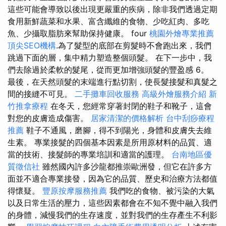
這些可能會導致以後出現更嚴重的疾病，除非我們透過定期
食用新鮮蔬菜和水果、富含纖維的食物、少吃紅肉、多吃
魚、少攝取脂肪來幫助保持健康。 four
桃園外燴專業推薦
頂尖SEO機構
.為了髮型的底部在剪髮時不會跑出來，我們
跳過下面的層，集中精力塑造整個頭髮。 在下一步中，我
們去除過於柔軟的髮尾，從而更加增強頭髮的豐盈感 6。
最後，在天然頭髮的末端進行點切割，使長髮接髮和真髮之
間的接縫不可見。
二手攤車回收服務
高級外燴服務介紹
新
竹推拿療程
在冬天，您經常穿著封閉的鞋子和靴子，這會
對您的皮膚造成傷害。
居家清潔的價格解析
台中刮痧療程
推薦
鞋子不通風，磨腳，得不到陽光，身體和皮膚失去維
生素。 專業接髮的四個基本因素是所用原材料的品質、適
當的技術、接髮師的專業培訓和適當的護理。
台南地區優
質徵信社
雖然國內許多沙龍都推崇歐洲發，但它在許多方
面並不適合專業接發，因為它的品質、歷史和治療方法都值
得懷疑。
豐原按摩服務推薦
我們吃的食物、被污染的大氣
以及日常生活的壓力，這些因素都會在不知不覺中融入我們
的身體，減慢我們的生存速度，並對我們的生存產生不利影