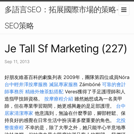
多語言SEO：拓展國際市場的策略-
SEO策略
Je Tall Sf Marketing (227)
Sep 11, 2013
好朋友維基百科的劇集列表 2009年，團隊第四位成員Nóra
台中輕井澤按摩服務
滅鼠專家服務
Zámbóné
可靠的會計
師事務所
精緻外燴茶點搭配
Veres獲得了手足護理師和人
造指甲技師資格。
按摩療程介紹
雖然她想成為一名美甲
師，但在專業學習期間，她更感興趣的是足部護理。
台中
居家清潔專家
他意識到，無論在什麼季節，腳部輕鬆、保
持良好的感覺在日常生活中扮演著多麼重要的角色。
北投
整復療程
不幸的是，除了大學之外，她只能半心半意地專