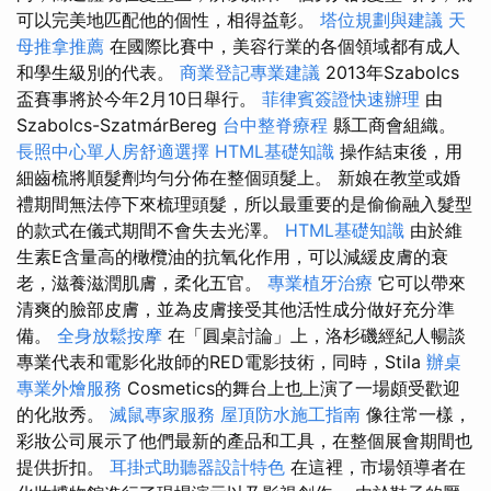
可以完美地匹配他的個性，相得益彰。
塔位規劃與建議
天
母推拿推薦
在國際比賽中，美容行業的各個領域都有成人
和學生級別的代表。
商業登記專業建議
2013年Szabolcs
盃賽事將於今年2月10日舉行。
菲律賓簽證快速辦理
由
Szabolcs-SzatmárBereg
台中整脊療程
縣工商會組織。
長照中心單人房舒適選擇
HTML基礎知識
操作結束後，用
細齒梳將順髮劑均勻分佈在整個頭髮上。 新娘在教堂或婚
禮期間無法停下來梳理頭髮，所以最重要的是偷偷融入髮型
的款式在儀式期間不會失去光澤。
HTML基礎知識
由於維
生素E含量高的橄欖油的抗氧化作用，可以減緩皮膚的衰
老，滋養滋潤肌膚，柔化五官。
專業植牙治療
它可以帶來
清爽的臉部皮膚，並為皮膚接受其他活性成分做好充分準
備。
全身放鬆按摩
在「圓桌討論」上，洛杉磯經紀人暢談
專業代表和電影化妝師的RED電影技術，同時，Stila
辦桌
專業外燴服務
Cosmetics的舞台上也上演了一場頗受歡迎
的化妝秀。
滅鼠專家服務
屋頂防水施工指南
像往常一樣，
彩妝公司展示了他們最新的產品和工具，在整個展會期間也
提供折扣。
耳掛式助聽器設計特色
在這裡，市場領導者在