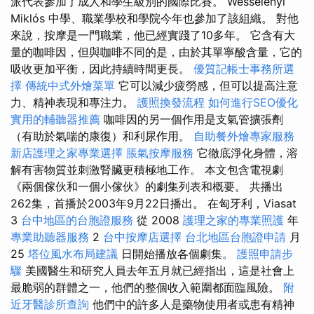
派代表參加了成人和學生級別的國際比賽。 Wesselényi
Miklós 中學、職業學校和學院今年也參加了該組織。 對他
來說，按摩是一門職業，他已經實踐了10多年。 它含有大
量的咖啡因，但與咖啡不同的是，由於其單寧酸含量，它的
吸收更加平衡，因此持續時間更長。
優質記帳士事務所選
擇
傳統中式外燴菜單
它可以減少疲勞感，但可以提高注意
力、精神表現和專注力。
護照換發流程
如何進行SEO優化
實用的輔聽器推薦
咖啡因的另一個作用是支氣管擴張劑
（有助於氣喘的康復）和利尿作用。
自助餐外燴專家服務
新店護理之家專業選擇
脹氣按摩服務
它徹底淨化身體，溶
解有害物質並刺激腎臟更積極地工作。 本文包含電視劇
《兩個傢伙和一個小傢伙》的劇集列表和概要。 共播出
262集，首播於2003年9月22日播出。 在匈牙利，Viasat
3
台中地區的台胞證服務
從 2008
護理之家的專業照護
年
專業助聽器服務
2
台中按摩店選擇
台北地區台胞證申請
月
25
塔位風水布局建議
日開始播放各個劇集。
護照申請步
驟
美國醫生和研究人員去年五月就已經指出，這是社會上
最脆弱的群體之一，他們的整個收入範圍都面臨風險。
附
近牙醫診所查詢
他們中的許多人是藥物使用者或患有精神