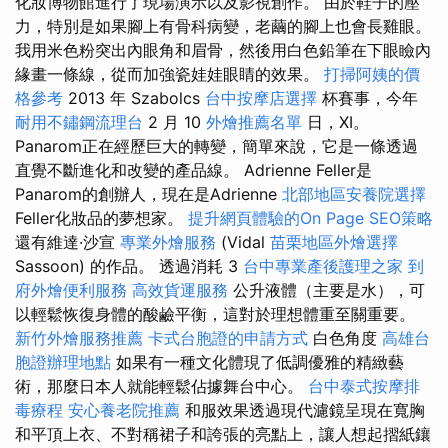
化妝博物館進行了現場演示以及影視創作。 由於鞋子的壓
力，特別是如果腳上有骨科病變，老繭的腳上也會長雞眼。
我用米色粉突出內眼角和眉骨，然後用白色鉛筆在下眼瞼內
緣畫一條線，從而加強瓷娃娃眼睛的效果。
打掃阿姨的價
格參考
2013 年 Szabolcs
台中按摩店選擇
杯賽事，今年
耐用不鏽鋼流理台
2 月 10
外燴推薦名單
日，XI。
Panarom正在經歷巨大的轉變，簡單來說，它是一條透過
直覺不斷進化和改變的產品線。 Adrienne Feller是
Panarom的創辦人，現在是Adrienne
北部地區安養院選擇
Feller化妝品的夢想家。
提升網頁體驗的On Page SEO策略
還有維達·沙宣
專業外燴服務
(Vidal
苗栗地區外燴選擇
Sassoon) 的作品。 透過消耗 3
台中專業產後護理之家
到
府外燴便利服務
高效貨運服務
公升液體（主要是水），可
以輕鬆恢復身體的酸鹼平衡，這對於理想體重至關重要。
新竹外燴服務推薦
卡式台胞證的申請方式
白色角度
高雄台
胞證辦理地點
如果有一種文化體現了低調優雅的精緻藝
術，那麼日本人就能輕鬆佔據舞台中心。
台中泰式按摩排
毒療程
安心養老院推薦
和服效果透過現代濾鏡呈現在寬胸
和平頂上衣、不對稱裙子和誇張的亮點上，讓人想起摺紙鑲