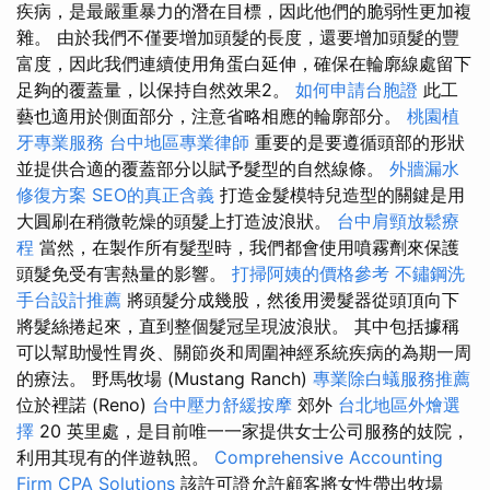
疾病，是最嚴重暴力的潛在目標，因此他們的脆弱性更加複
雜。 由於我們不僅要增加頭髮的長度，還要增加頭髮的豐
富度，因此我們連續使用角蛋白延伸，確保在輪廓線處留下
足夠的覆蓋量，以保持自然效果2。
如何申請台胞證
此工
藝也適用於側面部分，注意省略相應的輪廓部分。
桃園植
牙專業服務
台中地區專業律師
重要的是要遵循頭部的形狀
並提供合適的覆蓋部分以賦予髮型的自然線條。
外牆漏水
修復方案
SEO的真正含義
打造金髮模特兒造型的關鍵是用
大圓刷在稍微乾燥的頭髮上打造波浪狀。
台中肩頸放鬆療
程
當然，在製作所有髮型時，我們都會使用噴霧劑來保護
頭髮免受有害熱量的影響。
打掃阿姨的價格參考
不鏽鋼洗
手台設計推薦
將頭髮分成幾股，然後用燙髮器從頭頂向下
將髮絲捲起來，直到整個髮冠呈現波浪狀。 其中包括據稱
可以幫助慢性胃炎、關節炎和周圍神經系統疾病的為期一周
的療法。 野馬牧場 (Mustang Ranch)
專業除白蟻服務推薦
位於裡諾 (Reno)
台中壓力舒緩按摩
郊外
台北地區外燴選
擇
20 英里處，是目前唯一一家提供女士公司服務的妓院，
利用其現有的伴遊執照。
Comprehensive Accounting
Firm CPA Solutions
該許可證允許顧客將女性帶出牧場