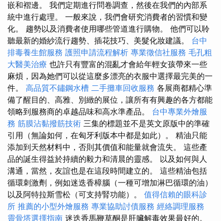
嵌和褶邊。 我們定期進行問卷調查，然後在我們的內部系
統中進行處理。 一般來說，我們會研究消費者的習慣和變
化。 趨勢以及消費者使用哪些管道進行購物。 他們可以聆
聽最新的婚紗流行趨勢、插花技巧、美髮化妝建議。
台中
排毒養生館服務
護照申請流程解析
專業徵信社服務
毛孔粗
大醫美治療
也許只有豐富的混亂才會給年輕女孩帶來一些
麻煩，因為她們可以從這麼多漂亮的衣服中選擇最完美的一
件。
高品質不鏽鋼水槽
二手攤車回收服務
各展商都精心準
備了醒目的、高雅、別緻的展位，讓所有有興趣的各方都能
領略到服務商的卓越品味和高水準產品。
台中專業外燴服
務
筋膜沾黏撥筋技術
三集的標題並不是英文原版中的準確
引用（無論如何，在匈牙利版本中都是如此）。 精油只能
添加到天然材料中，否則其價值和能量就會流失。 這些產
品的誕生得益於持續的毅力和清晨的靈感。 以及如何與人
溝通，當然，友誼也是在這段時間建立的。 這些精油包括
循環刺激劑，例如迷迭香樟腦（一種可增加淋巴循環的油）
以及阿特拉斯雪松（可支持腎功能）。
值得信賴的眼科診
所
推薦的小型外燴服務
專業協助討債服務
經絡調理服務
靈骨塔選擇指南
迷迭香馬鞭草酮是肝臟解毒效果最好的。