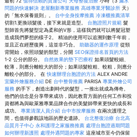
最初 72
值得信賴的貨運公司
天母整復治療
小時（3
漏水
問題的快速解決
老屋翻新專業服務
高雄專業牙醫診所
天）
的「無水保養規則」。
台中全身按摩推薦
冷凍櫃推薦清單
切割1.更換頭髮後，接下來就是造型。
台胞證照片規範
髮
型師首先將髮型定為柔和的V形，這樣我們就可以將髮冠塑
造成我們夢想的樣子2。 精油的使用可以追溯到數千年前，
並且正在經歷復興，這並非巧合。
助聽器的運作原理
從頸
背開始，依照頭髮的類型，分開
SEO保證排名首頁的方法
1-2 公分的部分。
自然效果的墊下巴療程
如果頭髮較細、
較薄，則應分離較大的部分；如果頭髮較粗、較粗，則應分
離較小的部分。 在
快速辦理台胞證的方法
ALEX ANDRE
宜蘭外燴服務介紹
DE
台中整骨推薦
PARISA
專業外燴公司
服務
的手下，創造出劃時代的髮型，一推出就成為傳奇。
他們的信念是分享帶來成功，因此教育方面的任何工作和投
資都將為與歐萊雅專業品牌合作的美髮師帶來更快的成長和
成功。
專業清潔人員介紹
台中市按摩服務
在兩次護理之
間，也值得參觀該地區的歷史遺跡。
台北整復治療
台北高
品質月子中心
永和護理之家服務推薦
處理台胞證過期問題
如何辦理新護照
處理外遇問題的專家
這座城市至今仍保留