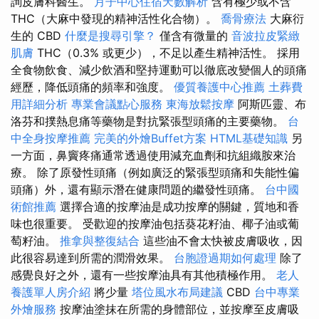
詢皮膚科醫生。
月子中心住宿天數解析
含有極少或不含
THC（大麻中發現的精神活性化合物）。
喬骨療法
大麻衍
生的 CBD
什麼是搜尋引擎？
僅含有微量的
音波拉皮緊緻
肌膚
THC（0.3% 或更少），不足以產生精神活性。 採用
全食物飲食、減少飲酒和堅持運動可以徹底改變個人的頭痛
經歷，降低頭痛的頻率和強度。
優質養護中心推薦
土葬費
用詳細分析
專業會議點心服務
東海放鬆按摩
阿斯匹靈、布
洛芬和撲熱息痛等藥物是對抗緊張型頭痛的主要藥物。
台
中全身按摩推薦
完美的外燴Buffet方案
HTML基礎知識
另
一方面，鼻竇疼痛通常透過使用減充血劑和抗組織胺來治
療。 除了原發性頭痛（例如廣泛的緊張型頭痛和失能性偏
頭痛）外，還有顯示潛在健康問題的繼發性頭痛。
台中國
術館推薦
選擇合適的按摩油是成功按摩的關鍵，質地和香
味也很重要。 受歡迎的按摩油包括葵花籽油、椰子油或葡
萄籽油。
推拿與整復結合
這些油不會太快被皮膚吸收，因
此很容易達到所需的潤滑效果。
台胞證過期如何處理
除了
感覺良好之外，還有一些按摩油具有其他積極作用。
老人
養護單人房介紹
將少量
塔位風水布局建議
CBD
台中專業
外燴服務
按摩油塗抹在所需的身體部位，並按摩至皮膚吸