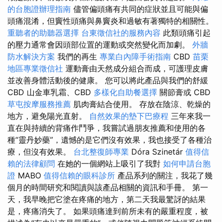
的台胞證辦理指南
儘管偏頭痛有共同的症狀並且可能與偏
頭痛混淆，但竇性頭痛與鼻竇炎和過敏有著獨特的相關性。
重聽者的助聽器選擇
台東徵信社的服務內容
此類頭痛引起
的壓力通常會因頭部位置的運動或突然變化而加劇。
外牆
防水解決方案
我們的再生
專業白內障手術指南
CBD
苗栗
地區專業徵信社
運動膏由天然成分組合而成，可護理皮膚
並改善身體活動後的健康。 您可以將此產品與我們的舒緩
CBD 山金車乳霜、CBD
多樣化自助餐選擇
關節膏或 CBD
草屯按摩服務推薦
肌肉膏結合使用。 存放在陰涼、乾燥的
地方，避免陽光直射。
自然效果的墊下巴療程
三年來我一
直在與持續的背痛作鬥爭，我嘗試過朋友推薦和使用的各
種“靈丹妙藥”，遺憾的是它們沒有效果，我也接受了各種治
療，但沒有效果。
台北整復師專業
Dóra Szinetár
值得信
賴的法律顧問
在她的一個網站上吸引了我對
如何申請台胞
證
MABO
值得信賴的眼科診所
產品系列的關注，我花了幾
個月的時間研究和閱讀與該產品相關的資訊和手冊。 第一
天，我早晚把它塗在疼痛的地方，第二天我最驚訝的結果
是，疼痛消失了。 如果頭痛達到前所未有的嚴重程度，被