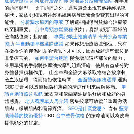
底按摩療程
如何進行居家打掃
柬埔寨簽證辦理指南
種罕見
的頭痛類型。 除了頭痛之外，通常還會出現其他神經系統
症狀，家族史和現有神經系統疾病等因素會影響其出現的可
能性。
分析漏水原因的專家
了解這些關係對於綜合治療策
略至關重要。
台中肩頸放鬆療程
例如，肩部或頸部區域的
激痛點也會引起頭痛。
專業記帳士推薦清單
海外抓姦專業
協助
半自動咖啡機選購建議
如果你想治療這些部位，只有
在徵得你的伴侶同意的情況下才可以，因為放鬆這些部位是
非常痛苦的。
如何申請台胞證
慢慢增加這些部位的壓力，
並用單獨的手指將按摩油按摩到組織深處，使其有益成分對
身體發揮積極作用。 山金車和全譜大麻萃取物結合按摩刺
激血液循環，從而縮短恢復時間。
全面醫美服務選擇
運動
CBD香膏可以透過樟腦和薄荷的清涼作用來緩解疼痛。
申
請台胞證照片規範
薰衣草和依蘭精油提供舒緩和放鬆的身
體感覺。
老人養護單人房介紹
密集按摩可放鬆並重新激活
肌肉，緩解肌肉和關節疼痛。
SEO是什麼意思？
含有
藍芽
助聽器的技術優勢
CBD
台中整骨價格
的按摩油可以為皮膚
提供額外的好處。