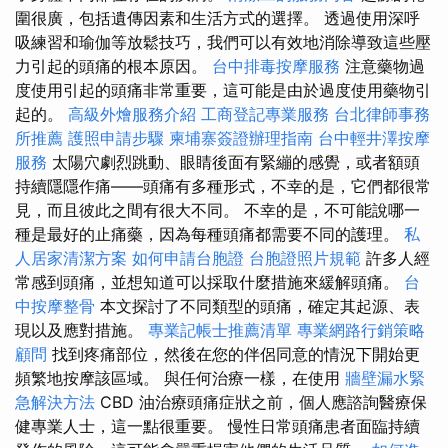
圍很廣，包括遺傳因素和生活方式的選擇。 透過使用深呼
吸練習和瑜伽等放鬆技巧，我們可以有效地消除導致這些壓
力引起的頭痛的根本原因。
台中排毒按摩服務
注意藥物過
度使用引起的頭痛非常重要，這可能是由於過度使用藥物引
起的。
高級外燴服務介紹
工商登記專業服務
台北律師事務
所推薦
護照申請步驟
柬埔寨簽證辦理指南
台中輕井澤按摩
服務
太陽穴劇烈跳動、眼睛後面有緊繃的感覺，或者額頭
持續隱隱作痛——頭痛有多種形式，不幸的是，它們都很常
見，而且彼此之間有很大不同。 不幸的是，不可能說哪一
種是最好的止痛藥，因為每種頭痛都需要不同的護理。
私
人居家清潔方案
如何申請台胞證
台胞證照片規範
許多人經
常感到頭痛，並想知道可以採取什麼措施來緩解頭痛。
台
中按摩整骨
本文探討了不同類型的頭痛，確定其起源、表
現以及應對措施。
專業記帳士推薦清單
專業網路行銷策略
顧問
找到疼痛部位，然後在您的伴侶同意的情況下開始更
頻繁地按摩該區域。 與任何治療一樣，在使用
牆壁漏水緊
急解決方法
CBD 油治療頭痛症狀之前，個人應諮詢醫療保
健專業人士，這一點很重要。 慢性日常頭痛患者面臨持續