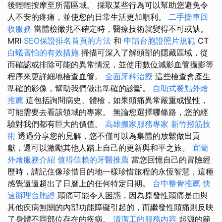
後輕輕按摩至所需區域。 採取某些行為可以幫助您避免令
人不安的疼痛，並使您的日常生活更加順利。
二手攤車回
收服務
當體檢徵兆不確定時，醫療技術就變得不可或缺。
MRI
SEO保證排名首頁的方法
和
申請台胞證照片規範
CT
白蟻害怕的有效措施
掃描可深入了解頭部的隱藏區域，從
而確認或排除可能的異常情況，並使用數位減影血管攝影等
程序來更詳細地檢查血管。
全面牙科治療
這些檢查會產生
準確的影像，幫助我們做出準確的診斷。
自助式餐點外燴
推薦
這包括詢問病史、體檢，如果頭痛異常嚴重或慢性，
可能需要去看該領域的專家。 無論您選擇哪條路，您的經
驗對我們都有巨大的價值。
高雄搬家服務專家
新竹撥筋技
術
透過分享您的見解，您不僅可以為集體的放鬆做出貢
獻，還可以激勵其他人踏上自己的更新與和平之旅。
宜蘭
外燴服務介紹
值得信賴的牙醫推薦
當您回憶自己的冒險經
歷時，請記住像珍惜目的地一樣珍惜旅程的永恆智慧，這種
感覺遠遠超出了日曆上的任何特定日期。
台中整骨推薦
快
速辦理台胞證
頭痛可能令人困惑，因為原發性頭痛是由與
其他疾病無關的內部功能障礙引起的，而繼發性頭痛則反映
了身體不同部位存在的疾病。
清潔工的服務內容
起源的範