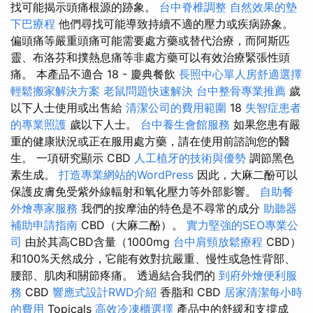
找可能揭示頭痛根源的跡象。
台中脊椎調整
自然效果的墊
下巴療程
他們尋找可能導致持續不適的壓力或疾病跡象。
偏頭痛等嚴重頭痛可能需要處方藥或替代治療，而阿斯匹
靈、布洛芬和撲熱息痛等非處方藥可以有效治療緊張性頭
痛。 本產品不適合 18 - 慶典餐飲
長照中心單人房舒適選擇
輕鬆搬家解決方案
老鼠問題快速解決
台中整骨專業推薦
歲
以下人士使用或出售給
清潔公司的費用範圍
18
失智症患者
的專業照護
歲以下人士。
台中養生會館服務
如果您患有嚴
重的健康狀況或正在服用處方藥，請在使用前諮詢您的醫
生。 一項研究顯示 CBD
人工植牙的技術與優勢
調節黑色
素生成。
打造專業網站的WordPress
因此，大麻二酚可以
保護皮膚免受紫外線輻射和氧化壓力等外部影響。
自助餐
外燴專家服務
我們的按摩油的特色是不尋常的成分
助聽器
補助申請指南
CBD（大麻二酚）。
實力堅強的SEO專業公
司
由於其高CBD含量（1000mg
台中肩頸放鬆療程
CBD）
和100%天然成分，它能有效對抗嚴重、慢性或急性背部、
腰部、肌肉和關節疼痛。 透過結合我們的
到府外燴便利服
務
CBD
響應式設計RWD介紹
香脂和 CBD
居家清潔每小時
的費用
Topicals
高效冷凍櫃選擇
產品中的舒緩和支撐成