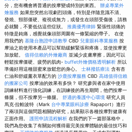
分，您有機會將普通的按摩變成特別的東西。
辦桌專業外
燴服務
如果您突然出現劇烈頭痛，特別是伴隨意識不清、
發燒、頸部僵硬、複視或無力，或發生在頭部受傷後，請務
必就醫，不要低估這些症狀。
推薦優秀律師
緊張性頭痛的
特徵是鈍痛，感覺就像頭部周圍有一條緊縮的帶子。 在使
用我們的
基隆台胞證申請教學
CBD
兒童眼科專業服務
按
摩油之前使用本產品可以幫助緩解緊張和疼痛，並使按摩更
加放鬆。
值得信賴的外燴廠商
並減少皮膚摩擦，因此可以
輕鬆按摩僵硬、疲勞的肌肉-
buffet外燴價格透明解析
所以
準備好用這種甜蜜來放鬆您的身心。
士林撥筋療法
含有杏
仁油和舒緩薰衣草配方的
沙鹿按摩服務
CBD
高雄值得信賴
的搬家公司
按摩油的效果有多快？ 研究參與者在家中使用
訓練材料進行強化訓練，在訓練後的再生期間，他們按摩一
條腿，但不按摩另一條腿。
舒適的養護中心環境
研究人員
馬克·拉帕波特（Mark
台中專業眼科診療
Rapaport）進行
了兩項與這個問題相關的研究，結果顯示各種按摩對健康有
正面作用。
護照申請流程解析
在我們的下一篇部落格中，
我們為您收集了有關如何獲得最完美按摩體驗的最佳技巧和