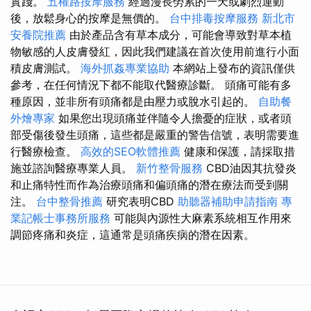
實踐。
五權路按摩服務
經過漫長勞累的一天或劇烈運動
後，放鬆身心的按摩是無價的。
台中排毒按摩服務
新北市
安養院推薦
由於產品含有草本成分，可能會導致對草本植
物敏感的人皮膚發紅，因此我們建議在首次使用前進行小面
積皮膚測試。
海外抓姦專業協助
本網站上發布的資訊僅供
參考，在任何情況下都不能取代醫療診斷。 頭痛可能有多
種原因，並非所有頭痛都是由壓力或脫水引起的。
自助餐
外燴專家
如果您出現頭痛並伴隨令人擔憂的症狀，或者頭
部受傷後發生頭痛，這些都是嚴重的警告信號，表明需要進
行醫療檢查。
高效的SEO軟體推薦
健康和保護，請採取措
施並諮詢醫療專業人員。
新竹整骨服務
CBD油因其抗發炎
和止痛特性而作為治療頭痛和偏頭痛的潛在療法而受到關
注。
台中整骨推薦
研究表明CBD
助聽器補助申請指南
專
業記帳士事務所服務
可能與內源性大麻素系統相互作用來
調節疼痛和炎症，這通常是頭痛疾病的潛在因素。