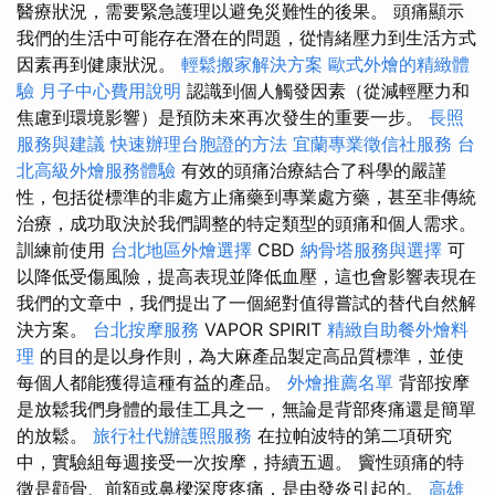
醫療狀況，需要緊急護理以避免災難性的後果。 頭痛顯示
我們的生活中可能存在潛在的問題，從情緒壓力到生活方式
因素再到健康狀況。
輕鬆搬家解決方案
歐式外燴的精緻體
驗
月子中心費用說明
認識到個人觸發因素（從減輕壓力和
焦慮到環境影響）是預防未來再次發生的重要一步。
長照
服務與建議
快速辦理台胞證的方法
宜蘭專業徵信社服務
台
北高級外燴服務體驗
有效的頭痛治療結合了科學的嚴謹
性，包括從標準的非處方止痛藥到專業處方藥，甚至非傳統
治療，成功取決於我們調整的特定類型的頭痛和個人需求。
訓練前使用
台北地區外燴選擇
CBD
納骨塔服務與選擇
可
以降低受傷風險，提高表現並降低血壓，這也會影響表現在
我們的文章中，我們提出了一個絕對值得嘗試的替代自然解
決方案。
台北按摩服務
VAPOR SPIRIT
精緻自助餐外燴料
理
的目的是以身作則，為大麻產品製定高品質標準，並使
每個人都能獲得這種有益的產品。
外燴推薦名單
背部按摩
是放鬆我們身體的最佳工具之一，無論是背部疼痛還是簡單
的放鬆。
旅行社代辦護照服務
在拉帕波特的第二項研究
中，實驗組每週接受一次按摩，持續五週。 竇性頭痛的特
徵是顴骨、前額或鼻樑深度疼痛，是由發炎引起的。
高雄