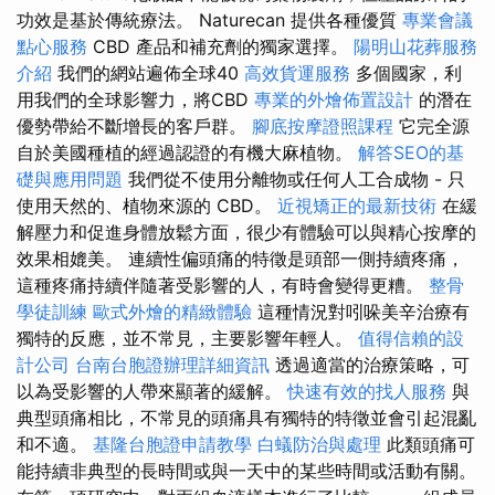
功效是基於傳統療法。 Naturecan 提供各種優質
專業會議
點心服務
CBD 產品和補充劑的獨家選擇。
陽明山花葬服務
介紹
我們的網站遍佈全球40
高效貨運服務
多個國家，利
用我們的全球影響力，將CBD
專業的外燴佈置設計
的潛在
優勢帶給不斷增長的客戶群。
腳底按摩證照課程
它完全源
自於美國種植的經過認證的有機大麻植物。
解答SEO的基
礎與應用問題
我們從不使用分離物或任何人工合成物 - 只
使用天然的、植物來源的 CBD。
近視矯正的最新技術
在緩
解壓力和促進身體放鬆方面，很少有體驗可以與精心按摩的
效果相媲美。 連續性偏頭痛的特徵是頭部一側持續疼痛，
這種疼痛持續伴隨著受影響的人，有時會變得更糟。
整骨
學徒訓練
歐式外燴的精緻體驗
這種情況對吲哚美辛治療有
獨特的反應，並不常見，主要影響年輕人。
值得信賴的設
計公司
台南台胞證辦理詳細資訊
透過適當的治療策略，可
以為受影響的人帶來顯著的緩解。
快速有效的找人服務
與
典型頭痛相比，不常見的頭痛具有獨特的特徵並會引起混亂
和不適。
基隆台胞證申請教學
白蟻防治與處理
此類頭痛可
能持續非典型的長時間或與一天中的某些時間或活動有關。