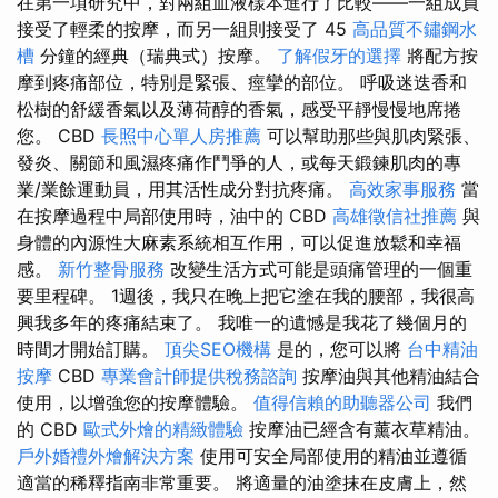
在第一項研究中，對兩組血液樣本進行了比較——一組成員
接受了輕柔的按摩，而另一組則接受了 45
高品質不鏽鋼水
槽
分鐘的經典（瑞典式）按摩。
了解假牙的選擇
將配方按
摩到疼痛部位，特別是緊張、痙攣的部位。 呼吸迷迭香和
松樹的舒緩香氣以及薄荷醇的香氣，感受平靜慢慢地席捲
您。 CBD
長照中心單人房推薦
可以幫助那些與肌肉緊張、
發炎、關節和風濕疼痛作鬥爭的人，或每天鍛鍊肌肉的專
業/業餘運動員，用其活性成分對抗疼痛。
高效家事服務
當
在按摩過程中局部使用時，油中的 CBD
高雄徵信社推薦
與
身體的內源性大麻素系統相互作用，可以促進放鬆和幸福
感。
新竹整骨服務
改變生活方式可能是頭痛管理的一個重
要里程碑。 1週後，我只在晚上把它塗在我的腰部，我很高
興我多年的疼痛結束了。 我唯一的遺憾是我花了幾個月的
時間才開始訂購。
頂尖SEO機構
是的，您可以將
台中精油
按摩
CBD
專業會計師提供稅務諮詢
按摩油與其他精油結合
使用，以增強您的按摩體驗。
值得信賴的助聽器公司
我們
的 CBD
歐式外燴的精緻體驗
按摩油已經含有薰衣草精油。
戶外婚禮外燴解決方案
使用可安全局部使用的精油並遵循
適當的稀釋指南非常重要。 將適量的油塗抹在皮膚上，然