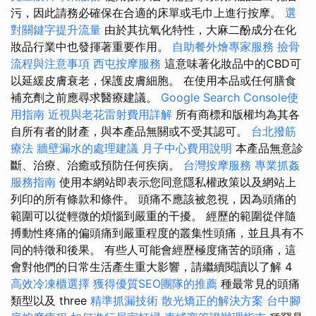
污，因此請務必確保在合適的床單或毛巾上進行按摩。
選
對關鍵字提升流量
由於其抗氧化特性，大麻二酚成分在化
妝品行業中也發揮著重要作用。
自助餐外燴專家服務
撿骨
流程與注意事項
西屯按摩服務
這意味著化妝品中的CBD可
以延緩皮膚衰老，保護皮膚細胞。 在使用本品或任何膳食
補充劑之前應尋求醫療建議。
Google Search Console使
用指南
近視與老花雷射費用詳解
所有商標和版權均為其各
自所有者的財產，與本產品無關或不受其認可。
台北撥筋
療法
牆壁漏水的處理建議
月子中心費用說明
本產品無意診
斷、治療、治癒或預防任何疾病。
台灣按摩服務
專業抓姦
服務指南
使用本網站即表示您同意隱私權政策以及網站上
列印的所有條款和條件。 頭痛不應該被忽視，因為頭痛的
範圍可以從輕微的煩惱到嚴重的干擾。 經歷的範圍從伴隨
搏動性疼痛的偏頭痛到嚴重程度的叢集性頭痛，並且具有不
同的特徵和後果。 有些人可能會經歷極度痛苦的頭痛，這
會對他們的日常生活產生重大影響，請繼續閱讀以了解 4
高效冷凍櫃選擇
獲得優質SEO團隊的推薦
種最常見的頭痛
類型以及 three
精準抓漏技術
散光矯正的解決方案
台中腳