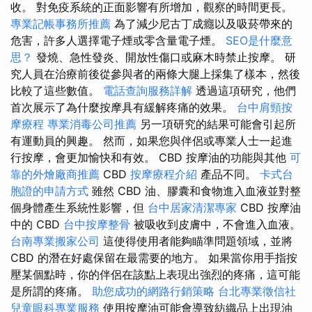
收。 對免疫系統的正面影響有所增加，觀察的時間更長。
專業記帳事務所推薦
為了減少尼古丁成癮以及吸菸帶來的
危害，許多人選擇電子煙或零含量電子煙。
SEO是什麼意
思？
發燒、急性發炎、開放性傷口或麻木時禁止按摩。 研
究人員在治療前後從參與者的兩條大腿上採集了樣本，然後
比較了這些數值。
電話查詢服務詳解
透過這項研究，他們
首次展示了為什麼按摩具有緩解疼痛的效果。
台中肩頸按
摩療程
專業消毒公司推薦
另一項研究的結果可能會引起所
有運動員的興趣。 然而，如果您與伴侶或專業人士一起進
行按摩，會更加愉快和有效。 CBD 按摩油的功能與其他
可
靠的外燴廠商推薦
CBD
按摩療程介紹
產品不同。
卡式台
胞證的申請方式
雖然 CBD 油、膠囊和食物進入血液並對整
個身體產生系統性影響，但
台中居家清潔專家
CBD 按摩油
中的 CBD
台中按摩整骨
被吸收到皮膚中，不會進入血液。
台南專業搬家公司
這使得使用者能夠瞄準問題領域，並將
CBD 的潛在好處保留在最需要的地方。 如果當你用手指按
壓某個點時，你的伴侶在該點上表現出強烈的疼痛，這可能
是所謂的疼痛。
助您成功的網路行銷策略
台北專業徵信社
兒童眼科專業服務
使用按摩油可能會導致紡織品上出現油