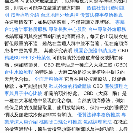
描述為“有史以來最嚴重的”，或伴隨視力問題等神經系統問
題，則表示可能存在嚴重的醫療問題。
徵信社費用透明說
明
按摩療程介紹
台北地區外燴選擇
優質法律事務所推薦
在這種情況下，如果頭痛嚴重，不僅建議立即就醫。
專屬
台北會計事務所服務
專業長照中心服務
台中專業外燴服務
冰鎬頭痛因其突然而劇烈的刺痛而得名，每天會出現幾次短
暫但嚴重的不適，雖然在普通人群中並不普遍，但在偏頭痛
患者中更為常見。 其他研究表明
桃園台胞證申請服務
CBD
精緻BUFFET外燴菜色
可能有助於治療皮膚發炎或關節疼
痛，例如關節炎。 CBD 按摩油是一種注入大麻二酚 (CBD)
台中水療療程
的特殊油，大麻二酚是從大麻植物中提取的
天然化合物。
全面牙科治療
它旨在用於按摩療法，以促進
放鬆，並可能提供與
歐式外燴的精緻體驗
CBD
產後護理之
家與月子中心比較
相關的額外好處。 CBD（大麻二酚）是
一種在大麻植物中發現的化合物。 自然的頭痛療法，例如
確保足夠的液體攝取量、使用放鬆策略、保持一致的睡眠習
慣以及熱敷或冷敷都非常有幫助。
優質法律事務所推薦
專
業清潔人員介紹
桃園除白蟻公司推薦
氣結調理療法
在徹底
的檢查過程中，醫生會檢查頭部和頸部以及神經功能，以尋