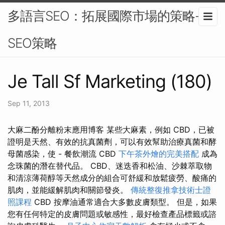
多語言SEO：拓展國際市場的策略-
SEO策略
Je Tall Sf Marketing (180)
Sep 11, 2013
大麻二酚分離粉末應用博客 某些大麻素，例如 CBD，已被
證明是天然、有效的抗真菌劑，可以有效幫助治療真菌和酵
母菌感染，使 - 餐飲潮流 CBD
下午茶外燴的完美搭配
成為
念珠菌的潛在替代品。 CBD、迷迭香和松油、沙棘萃取物
和清涼薄荷醇等天然成分的組合可舒緩和放鬆疲勞、酸痛的
肌肉，並能緩解肌肉和關節發炎。
傳統整復推拿技術士證
照課程
CBD 按摩油通常適合大多數皮膚類型。 但是，如果
您有任何特定的皮膚問題或敏感性，最好檢查產品標籤或諮