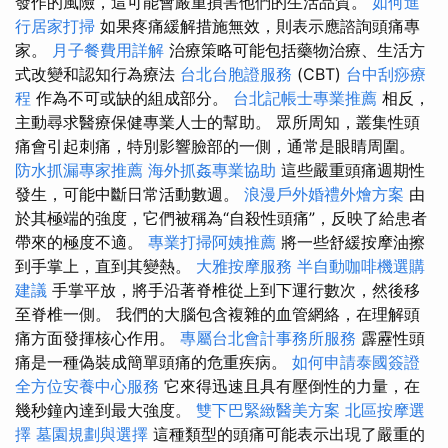
發作的風險，這可能會嚴重損害他們的生活品質。
如何進
行居家打掃
如果疼痛緩解措施無效，則表示應諮詢頭痛專
家。
月子餐費用詳解
治療策略可能包括藥物治療、生活方
式改變和認知行為療法
台北台胞證服務
(CBT)
台中刮痧療
程
作為不可或缺的組成部分。
台北記帳士專業推薦
相反，
主動尋求醫療保健專業人士的幫助。 眾所周知，叢集性頭
痛會引起刺痛，特別影響臉部的一側，通常是眼睛周圍。
防水抓漏專家推薦
海外抓姦專業協助
這些嚴重頭痛週期性
發生，可能中斷日常活動數週。
浪漫戶外婚禮外燴方案
由
於其極端的強度，它們被稱為“自殺性頭痛”，反映了給患者
帶來的極度不適。
專業打掃阿姨推薦
將一些舒緩按摩油擦
到手掌上，直到其變熱。
大雅按摩服務
半自動咖啡機選購
建議
手掌平放，將手沿著脊椎從上到下運行數次，然後移
至脊椎一側。 我們的大腦包含複雜的血管網絡，在理解頭
痛方面發揮核心作用。
專屬台北會計事務所服務
霹靂性頭
痛是一種偽裝成簡單頭痛的危重疾病。
如何申請泰國簽證
全方位安養中心服務
它來得迅速且具有壓倒性的力量，在
幾秒鐘內達到最大強度。
雙下巴緊緻醫美方案
北區按摩選
擇
墓園規劃與選擇
這種類型的頭痛可能表示出現了嚴重的