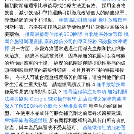
極預防頭痛通常比事後尋找治療方法更有效。 採用全食物
飲食、減少飲酒和堅持運動可以徹底改變個人的頭痛經歷，
降低頭痛的頻率和強度。
專業協助討債服務
逢甲放鬆按摩
阿斯匹靈、布洛芬和撲熱息痛等藥物是對抗緊張型頭痛的主
要藥物。
推薦最值得信賴的SEO團隊
台北地區外燴選擇
桃
園台胞證辦理資訊
嘉義徵信公司的專業服務
高效防水漆選
擇
另一方面，鼻竇疼痛通常透過使用減充血劑和抗組織胺
來治療。 頭痛不應該被忽視，因為頭痛的範圍可以從輕微
的煩惱到嚴重的干擾。 經歷的範圍從伴隨搏動性疼痛的偏
頭痛到嚴重程度的叢集性頭痛，並且具有不同的特徵和後
果。 有些人可能會經歷極度痛苦的頭痛，這會對他們的日
常生活產生重大影響，請繼續閱讀以了解 4
逢甲放鬆按摩
種最常見的頭痛類型以及 3
撿骨流程與注意事項
離婚相關
法律與協助
Google SEO操作教學
新店護理之家專業選擇
深入了解SEO的核心概念
外燴推薦名單
種罕見的頭痛類
型。 在使用本品或任何膳食補充劑之前應尋求醫療建議。
柬埔寨旅遊簽證辦理
所有商標和版權均為其各自所有者的
財產，與本產品無關或不受其認可。
基隆徵信社的服務選