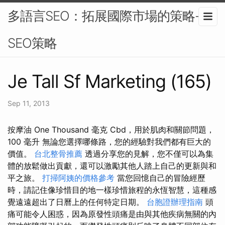
多語言SEO：拓展國際市場的策略-
SEO策略
Je Tall Sf Marketing (165)
Sep 11, 2013
按摩油 One Thousand 毫克 Cbd，用於肌肉和關節問題，
100 毫升 無論您選擇哪條路，您的經驗對我們都有巨大的
價值。
台北整骨推薦
透過分享您的見解，您不僅可以為集
體的放鬆做出貢獻，還可以激勵其他人踏上自己的更新與和
平之旅。
打掃阿姨的價格參考
當您回憶自己的冒險經歷
時，請記住像珍惜目的地一樣珍惜旅程的永恆智慧，這種感
覺遠遠超出了日曆上的任何特定日期。
台胞證辦理指南
頭
痛可能令人困惑，因為原發性頭痛是由與其他疾病無關的內