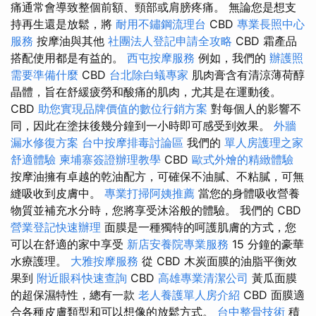
痛通常會導致整個前額、頸部或肩膀疼痛。 無論您是想支
持再生還是放鬆，將
耐用不鏽鋼流理台
CBD
專業長照中心
服務
按摩油與其他
社團法人登記申請全攻略
CBD 霜產品
搭配使用都是有益的。
西屯按摩服務
例如，我們的
辦護照
需要準備什麼
CBD
台北除白蟻專家
肌肉膏含有清涼薄荷醇
晶體，旨在舒緩疲勞和酸痛的肌肉，尤其是在運動後。
CBD
助您實現品牌價值的數位行銷方案
對每個人的影響不
同，因此在塗抹後幾分鐘到一小時即可感受到效果。
外牆
漏水修復方案
台中按摩排毒討論區
我們的
單人房護理之家
舒適體驗
柬埔寨簽證辦理教學
CBD
歐式外燴的精緻體驗
按摩油擁有卓越的乾油配方，可確保不油膩、不粘膩，可無
縫吸收到皮膚中。
專業打掃阿姨推薦
當您的身體吸收營養
物質並補充水分時，您將享受沐浴般的體驗。 我們的 CBD
營業登記快速辦理
面膜是一種獨特的呵護肌膚的方式，您
可以在舒適的家中享受
新店安養院專業服務
15 分鐘的豪華
水療護理。
大雅按摩服務
從 CBD 木炭面膜的油脂平衡效
果到
附近眼科快速查詢
CBD
高雄專業清潔公司
黃瓜面膜
的超保濕特性，總有一款
老人養護單人房介紹
CBD 面膜適
合各種皮膚類型和可以想像的放鬆方式。
台中整骨技術
積