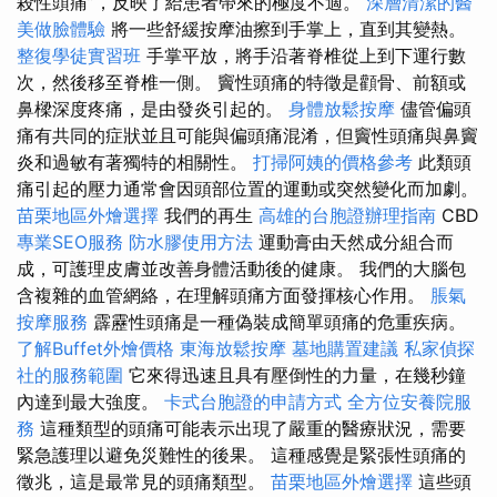
殺性頭痛”，反映了給患者帶來的極度不適。
深層清潔的醫
美做臉體驗
將一些舒緩按摩油擦到手掌上，直到其變熱。
整復學徒實習班
手掌平放，將手沿著脊椎從上到下運行數
次，然後移至脊椎一側。 竇性頭痛的特徵是顴骨、前額或
鼻樑深度疼痛，是由發炎引起的。
身體放鬆按摩
儘管偏頭
痛有共同的症狀並且可能與偏頭痛混淆，但竇性頭痛與鼻竇
炎和過敏有著獨特的相關性。
打掃阿姨的價格參考
此類頭
痛引起的壓力通常會因頭部位置的運動或突然變化而加劇。
苗栗地區外燴選擇
我們的再生
高雄的台胞證辦理指南
CBD
專業SEO服務
防水膠使用方法
運動膏由天然成分組合而
成，可護理皮膚並改善身體活動後的健康。 我們的大腦包
含複雜的血管網絡，在理解頭痛方面發揮核心作用。
脹氣
按摩服務
霹靂性頭痛是一種偽裝成簡單頭痛的危重疾病。
了解Buffet外燴價格
東海放鬆按摩
墓地購置建議
私家偵探
社的服務範圍
它來得迅速且具有壓倒性的力量，在幾秒鐘
內達到最大強度。
卡式台胞證的申請方式
全方位安養院服
務
這種類型的頭痛可能表示出現了嚴重的醫療狀況，需要
緊急護理以避免災難性的後果。 這種感覺是緊張性頭痛的
徵兆，這是最常見的頭痛類型。
苗栗地區外燴選擇
這些頭