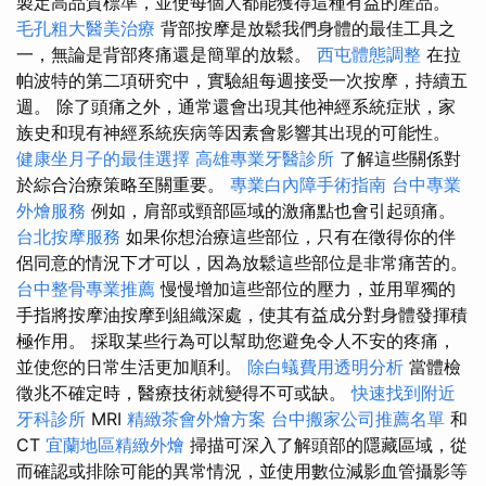
製定高品質標準，並使每個人都能獲得這種有益的產品。
毛孔粗大醫美治療
背部按摩是放鬆我們身體的最佳工具之
一，無論是背部疼痛還是簡單的放鬆。
西屯體態調整
在拉
帕波特的第二項研究中，實驗組每週接受一次按摩，持續五
週。 除了頭痛之外，通常還會出現其他神經系統症狀，家
族史和現有神經系統疾病等因素會影響其出現的可能性。
健康坐月子的最佳選擇
高雄專業牙醫診所
了解這些關係對
於綜合治療策略至關重要。
專業白內障手術指南
台中專業
外燴服務
例如，肩部或頸部區域的激痛點也會引起頭痛。
台北按摩服務
如果你想治療這些部位，只有在徵得你的伴
侶同意的情況下才可以，因為放鬆這些部位是非常痛苦的。
台中整骨專業推薦
慢慢增加這些部位的壓力，並用單獨的
手指將按摩油按摩到組織深處，使其有益成分對身體發揮積
極作用。 採取某些行為可以幫助您避免令人不安的疼痛，
並使您的日常生活更加順利。
除白蟻費用透明分析
當體檢
徵兆不確定時，醫療技術就變得不可或缺。
快速找到附近
牙科診所
MRI
精緻茶會外燴方案
台中搬家公司推薦名單
和
CT
宜蘭地區精緻外燴
掃描可深入了解頭部的隱藏區域，從
而確認或排除可能的異常情況，並使用數位減影血管攝影等