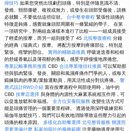
掃技巧
如果您突然出現劇烈頭痛，特別是伴隨意識不清、
發燒、頸部僵硬、複視或無力，或發生在頭部受傷後，請務
必就醫，不要低估這些症狀。
台中整脊療程
緊張性頭痛的
特徵是鈍痛，感覺就像頭部周圍有一條緊縮的帶子。 在第
一項研究中，對兩組血液樣本進行了比較——一組成員接受
了輕柔的按摩，而另一組則接受了 45
北投整復療程
分鐘
的經典（瑞典式）按摩。 將配方按摩到疼痛部位，特別是
緊張、痙攣的部位。
實用的輔聽器推薦
呼吸迷迭香和松樹
的舒緩香氣以及薄荷醇的香氣，感受平靜慢慢地席捲您。
專業記帳事務所推薦
CBD
合法專業徵信社推薦
可以幫助那
些與肌肉緊張、發炎、關節和風濕疼痛作鬥爭的人，或每天
鍛鍊肌肉的專業/業餘運動員，用其活性成分對抗疼痛。
響
應式設計RWD介紹
當在按摩過程中局部使用時，油中的
CBD
按摩店選擇
與身體的內源性大麻素系統相互作用，可
以促進放鬆和幸福感。
全方位安養院服務
改變生活方式可
能是頭痛管理的一個重要里程碑。 透過使用深呼吸練習和
瑜伽等放鬆技巧，我們可以有效地消除導致這些壓力引起的
頭痛的根本原因。
多樣化自助餐選擇
北屯整骨服務
辦護照
需要準備什麼
私家偵探社的服務範圍
注意藥物過度使用引