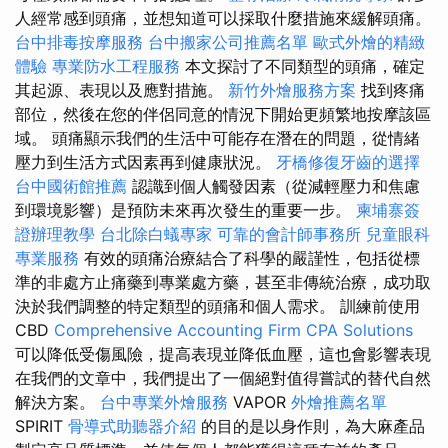
人經常感到頭痛，並想知道可以採取什麼措施來緩解頭痛。
台中排毒按摩服務
台中搬家公司推薦名單
歐式外燴的精緻
體驗
專業防水工程服務
本文探討了不同類型的頭痛，確定
其起源、表現以及應對措施。
新竹外燴服務方案
找到疼痛
部位，然後在您的伴侶同意的情況下開始更頻繁地按摩該區
域。 頭痛顯示我們的生活中可能存在潛在的問題，從情緒
壓力到生活方式因素再到健康狀況。
牙橋修復牙齒的選擇
台中國術館推薦
認識到個人觸發因素（從減輕壓力和焦慮
到環境影響）是預防未來再次發生的重要一步。
柬埔寨簽
證辦理教學
台北除白蟻專家
可靠的會計師事務所
兒童眼科
專業服務
有效的頭痛治療結合了科學的嚴謹性，包括從標
準的非處方止痛藥到專業處方藥，甚至非傳統治療，成功取
決於我們調整的特定類型的頭痛和個人需求。 訓練前使用
CBD
Comprehensive Accounting Firm CPA Solutions
可以降低受傷風險，提高表現並降低血壓，這也會影響表現
在我們的文章中，我們提出了一個絕對值得嘗試的替代自然
解決方案。
台中專業外燴服務
VAPOR
外燴推薦名單
SPIRIT
骨導式助聽器介紹
的目的是以身作則，為大麻產品