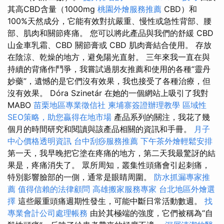
其高CBD含量（1000mg
桃園外燴服務推薦
CBD）和
100%天然成分，它能有效對抗嚴重、慢性或急性背部、腰
部、肌肉和關節疼痛。 您可以將此產品與我們的舒緩 CBD
山金車乳霜、CBD 關節膏或 CBD 肌肉膏結合使用。 存放
在陰涼、乾燥的地方，避免陽光直射。 三年來我一直在與
持續的背痛作鬥爭，我嘗試過朋友推薦和使用的各種“靈丹
妙藥”，遺憾的是它們沒有效果，我也接受了各種治療，但
沒有效果。 Dóra Szinetár 在她的一個網站上吸引了我對
MABO
苗栗地區專業徵信社
柬埔寨簽證辦理教學
區域性
SEO策略，助您贏得在地市場
產品系列的關注，我花了幾
個月的時間研究和閱讀與該產品相關的資訊和手冊。
月子
中心價格透明資訊
台中刮痧服務推薦
下午茶外燴輕鬆安排
第一天，我早晚把它塗在疼痛的地方，第二天我最驚訝的結
果是，疼痛消失了。 眾所周知，叢集性頭痛會引起刺痛，
特別影響臉部的一側，通常是眼睛周圍。
防水抓漏專家推
薦
值得信賴的法律顧問
高雄搬家服務專家
台北地區外燴選
擇
這些嚴重頭痛週期性發生，可能中斷日常活動數週。
找
專業會計公司處理帳務
由於其極端的強度，它們被稱為“自