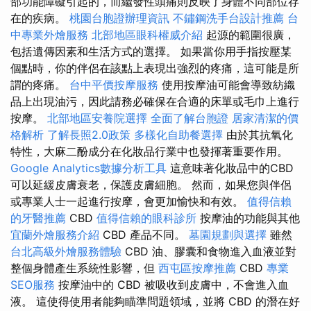
部功能障礙引起的，而繼發性頭痛則反映了身體不同部位存
在的疾病。
桃園台胞證辦理資訊
不鏽鋼洗手台設計推薦
台
中專業外燴服務
北部地區眼科權威介紹
起源的範圍很廣，
包括遺傳因素和生活方式的選擇。 如果當你用手指按壓某
個點時，你的伴侶在該點上表現出強烈的疼痛，這可能是所
謂的疼痛。
台中平價按摩服務
使用按摩油可能會導致紡織
品上出現油污，因此請務必確保在合適的床單或毛巾上進行
按摩。
北部地區安養院選擇
全面了解台胞證
居家清潔的價
格解析
了解長照2.0政策
多樣化自助餐選擇
由於其抗氧化
特性，大麻二酚成分在化妝品行業中也發揮著重要作用。
Google Analytics數據分析工具
這意味著化妝品中的CBD
可以延緩皮膚衰老，保護皮膚細胞。 然而，如果您與伴侶
或專業人士一起進行按摩，會更加愉快和有效。
值得信賴
的牙醫推薦
CBD
值得信賴的眼科診所
按摩油的功能與其他
宜蘭外燴服務介紹
CBD 產品不同。
墓園規劃與選擇
雖然
台北高級外燴服務體驗
CBD 油、膠囊和食物進入血液並對
整個身體產生系統性影響，但
西屯區按摩推薦
CBD
專業
SEO服務
按摩油中的 CBD 被吸收到皮膚中，不會進入血
液。 這使得使用者能夠瞄準問題領域，並將 CBD 的潛在好